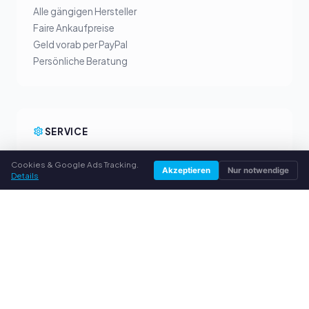
Alle gängigen Hersteller
Faire Ankaufpreise
Geld vorab per PayPal
Persönliche Beratung
SERVICE
Über uns
Cookies & Google Ads Tracking.
Akzeptieren
Nur notwendige
Datenschutzerklärung
Details
Impressum
Häufige Fragen (FAQ)
Ratgeber
© 2026 toner-ankauf-einfach.de. Alle Rechte vorbehalten.