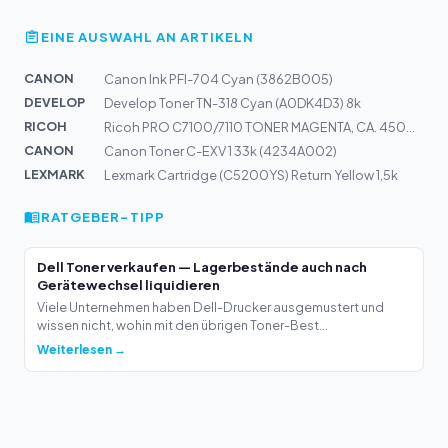
EINE AUSWAHL AN ARTIKELN
CANON
Canon Ink PFI-704 Cyan (3862B005)
DEVELOP
Develop Toner TN-318 Cyan (A0DK4D3) 8k
RICOH
Ricoh PRO C7100/7110 TONER MAGENTA, CA. 45000 S.
CANON
Canon Toner C-EXV 1 33k (4234A002)
LEXMARK
Lexmark Cartridge (C5200YS) Return Yellow 1,5k
RATGEBER-TIPP
Dell Toner verkaufen — Lagerbestände auch nach
Gerätewechsel liquidieren
Viele Unternehmen haben Dell-Drucker ausgemustert und
wissen nicht, wohin mit den übrigen Toner-Best...
Weiterlesen →