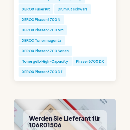
XEROX Fuser Kit
Drum Kit schwarz
XEROX Phaser 6700 N
XEROX Phaser 6700 NM
XEROX Toner magenta
XEROX Phaser 6700 Series
Toner gelb High-Capacity
Phaser 6700 DX
XEROX Phaser 6700 DT
Werden Sie Lieferant für
106R01506