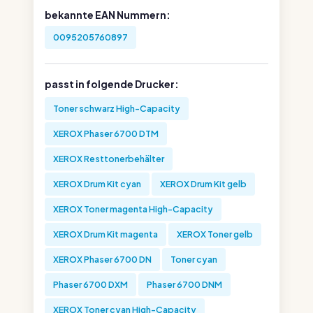
bekannte EAN Nummern:
0095205760897
passt in folgende Drucker:
Toner schwarz High-Capacity
XEROX Phaser 6700 DTM
XEROX Resttonerbehälter
XEROX Drum Kit cyan
XEROX Drum Kit gelb
XEROX Toner magenta High-Capacity
XEROX Drum Kit magenta
XEROX Toner gelb
XEROX Phaser 6700 DN
Toner cyan
Phaser 6700 DXM
Phaser 6700 DNM
XEROX Toner cyan High-Capacity