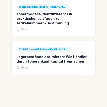
WIE ERKENNE ICH DIE ARTIKELNUM...
Tonermodelle identifizieren: Ein
praktischer Leitfaden zur
Artikelnummern-Bestimmung
2 Min.
TONER ANKAUF FÜR HÄNDLER UND R...
Lagerbestände optimieren: Wie Händler
durch Tonerankauf Kapital freimachen
3 Min.