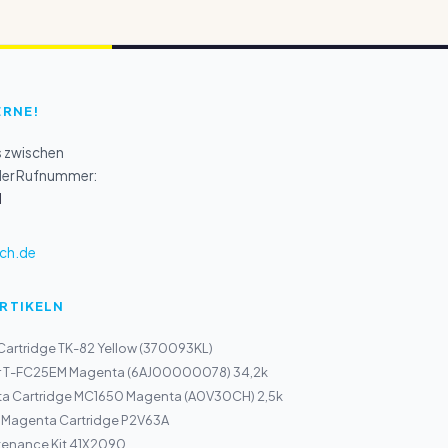
ERNE!
s zwischen
 der Rufnummer:
1
ch.de
ARTIKELN
Cartridge TK-82 Yellow (370093KL)
r T-FC25EM Magenta (6AJ00000078) 34,2k
ta Cartridge MC1650 Magenta (A0V30CH) 2,5k
0 Magenta Cartridge P2V63A
tenance Kit 41X2090