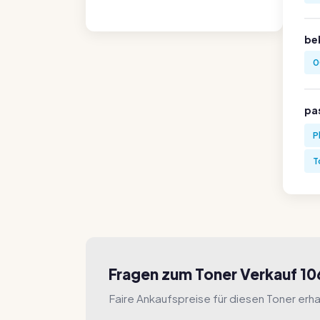
be
0
pa
P
T
Fragen zum Toner Verkauf 1
Faire Ankaufspreise für diesen Toner erhal