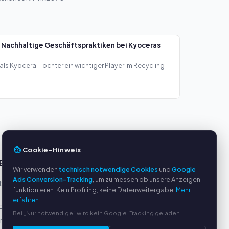
 Nachhaltige Geschäftspraktiken bei Kyoceras
als Kyocera-Tochter ein wichtiger Player im Recycling
Cookie-Hinweis
E
SERVICE
Wir verwenden
technisch notwendige Cookies
und
Google
Ads Conversion-Tracking
, um zu messen ob unsere Anzeigen
eller
Über uns
funktionieren. Kein Profiling, keine Datenweitergabe.
Mehr
Datenschutzerklärung
erfahren
Pal
Impressum
Bei „Nur notwendige“ wird kein Google-Tracking geladen.
ung
Häufige Fragen (FAQ)