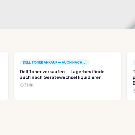
DELL TONER ANKAUF — AUCH NACH...
Dell Toner verkaufen — Lagerbestände
T
auch nach Gerätewechsel liquidieren
p
3 Min.