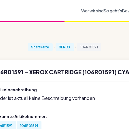
Wer wir sind
So geht's
Be
Startseite
XEROX
106R01591
6R01591 - XEROX CARTRIDGE (106R01591) CYA
tikelbeschreibung
ider ist aktuell keine Beschreibung vorhanden
kannte Artikelnummer:
06R1591
106R01591