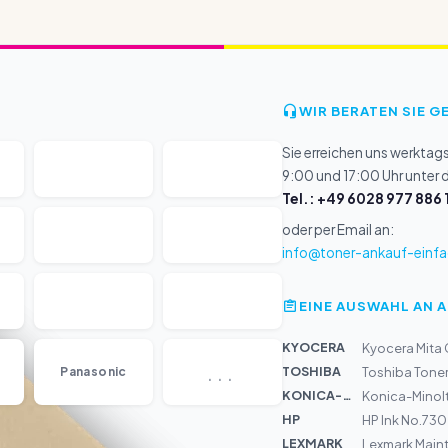
WIR BERATEN SIE G
Sie erreichen uns werktag
9:00 und 17:00 Uhr unter
Tel.: +49 6028 977 886 
oder per Email an:
info@toner-ankauf-einfa
EINE AUSWAHL AN 
KYOCERA
Kyocera Mita 
...
TOSHIBA
Panasonic
Toshiba Tone
KONICA-MIN...
Konica-Minol
HP
HP Ink No.73
LEXMARK
Lexmark Main