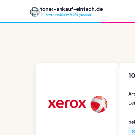
toner-ankauf-einfach.de
Toner verkaufen leicht gemacht
10
Ar
Le
be
1