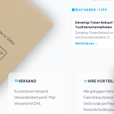
RATGEBER-TIPP
Develop Toner Ankauf:
Tochterunternehmen
Develop Toner Ankauf ist 
von Druckerzubehör. E...
Weiterlesen →
VERSAND
IHRE VORTEIL
Kostenloser Versand
Alle gängigen Herst
Versandetikett per E-Mail
Faire Ankaufpreise
Versand mit DHL
Geld vorab per Pay
Persönliche Berat