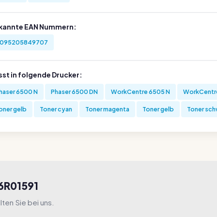
kannte EAN Nummern:
095205849707
sst in folgende Drucker:
haser 6500 N
Phaser 6500 DN
WorkCentre 6505 N
WorkCentr
oner gelb
Toner cyan
Toner magenta
Toner gelb
Toner sch
06R01591
ten Sie bei uns.