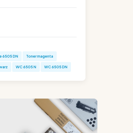
e 6505 DN
Toner magenta
warz
WC 6505 N
WC 6505 DN