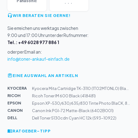
...
Panasonic
WIR BERATEN SIE GERNE!
Sie erreichen uns werktags zwischen
9:00 und 17:00 Uhr unter der Rufnummer:
Tel.: +49 6028 977 886 1
oder per Email an:
info@toner-ankauf-einfach.de
EINE AUSWAHL AN ARTIKELN
KYOCERA
Kyocera Mita Cartridge TK-3110 (1T02MT0NL0) Black 15,5k
RICOH
Ricoh Toner IM 600 Black (418481)
EPSON
Epson XP-530/630/635/830 Tinte Photo BlaCK, 8,1ml #33XL
CANON
Canon Ink PGI-72 Matte-Black (6402B001)
DELL
Dell Toner 5130cdn Cyan HC 12k (593-10922)
RATGEBER-TIPP