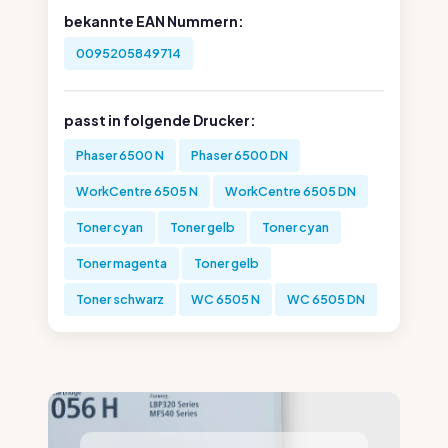
bekannte EAN Nummern:
0095205849714
passt in folgende Drucker:
Phaser 6500 N
Phaser 6500 DN
WorkCentre 6505 N
WorkCentre 6505 DN
Toner cyan
Toner gelb
Toner cyan
Toner magenta
Toner gelb
Toner schwarz
WC 6505 N
WC 6505 DN