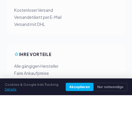
Kostenloser Versand
Versandetikett per E-Mail
Versand mit DHL
IHRE VORTEILE
Alle gängigen Hersteller
Faire Ankaufpreise
Geld vorab per PayPal
Cookies & Google Ads Tracking.
Persönliche Beratung
Akzeptieren
Nur notwendige
Details
SERVICE
Über uns