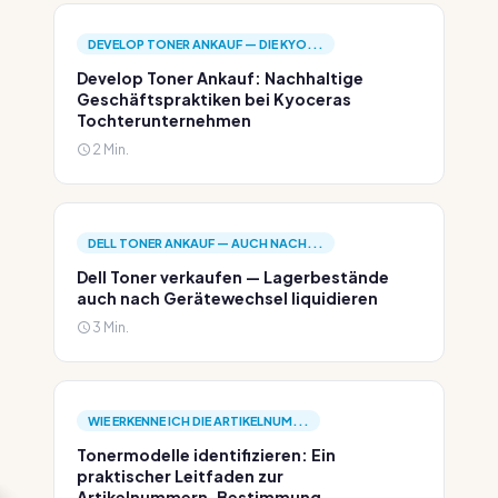
DEVELOP TONER ANKAUF — DIE KYO...
Develop Toner Ankauf: Nachhaltige
Geschäftspraktiken bei Kyoceras
Tochterunternehmen
2 Min.
DELL TONER ANKAUF — AUCH NACH...
Dell Toner verkaufen — Lagerbestände
auch nach Gerätewechsel liquidieren
3 Min.
WIE ERKENNE ICH DIE ARTIKELNUM...
Tonermodelle identifizieren: Ein
praktischer Leitfaden zur
Artikelnummern-Bestimmung