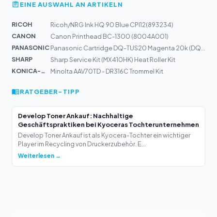
EINE AUSWAHL AN ARTIKELN
RICOH
Ricoh/NRG Ink HQ 90 Blue CPI12(893234)
CANON
Canon Printhead BC-1300 (8004A001)
PANASONIC
Panasonic Cartridge DQ-TUS20 Magenta 20k (DQTUS20MPB)
SHARP
Sharp Service Kit (MX410HK) Heat Roller Kit
KONICA-MIN...
Minolta AAV70TD - DR316C Trommel Kit
RATGEBER-TIPP
Develop Toner Ankauf: Nachhaltige
Geschäftspraktiken bei Kyoceras Tochterunternehmen
Develop Toner Ankauf ist als Kyocera-Tochter ein wichtiger
Player im Recycling von Druckerzubehör. E...
Weiterlesen →