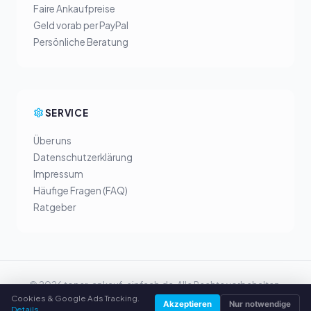
Faire Ankaufpreise
Geld vorab per PayPal
Persönliche Beratung
SERVICE
Über uns
Datenschutzerklärung
Impressum
Häufige Fragen (FAQ)
Ratgeber
© 2026 toner-ankauf-einfach.de. Alle Rechte vorbehalten.
Cookies & Google Ads Tracking.
Toner verkaufen in Ihrer Stadt
Akzeptieren
Nur notwendige
Details