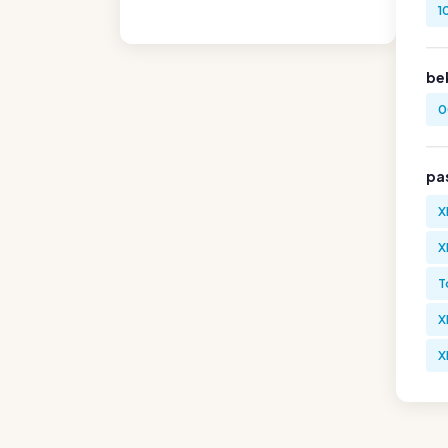
1
be
0
pa
X
X
T
X
X