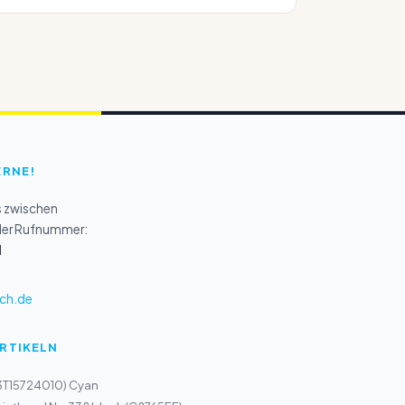
ERNE!
s zwischen
 der Rufnummer:
1
ch.de
ARTIKELN
13T15724010) Cyan