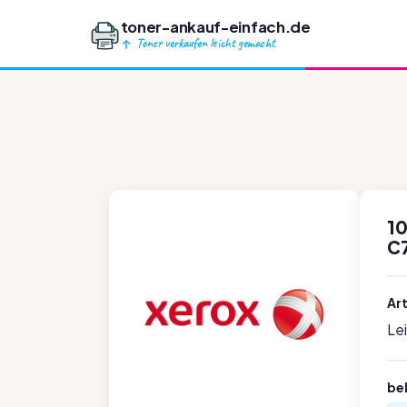
toner-ankauf-einfach.de
Toner verkaufen leicht gemacht
1
C
Ar
Le
be