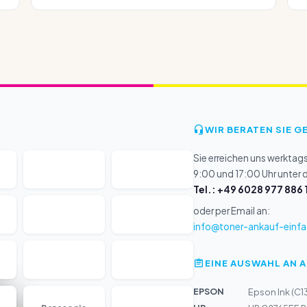
WIR BERATEN SIE G
Sie erreichen uns werktag
9:00 und 17:00 Uhr unter
Tel.: +49 6028 977 886 
oder per Email an:
info@toner-ankauf-einfa
EINE AUSWAHL AN 
EPSON
Epson Ink (C