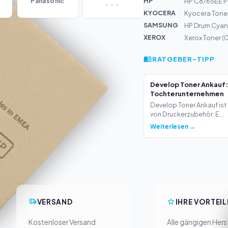
...
HP
Panasonic
HP C8765EE P
KYOCERA
Kyocera Tone
SAMSUNG
HP Drum Cya
XEROX
Xerox Toner (
RATGEBER-TIPP
Develop Toner Ankauf:
Tochterunternehmen
Develop Toner Ankauf ist 
von Druckerzubehör. E...
Weiterlesen →
VERSAND
IHRE VORTEIL
Kostenloser Versand
Alle gängigen Herst