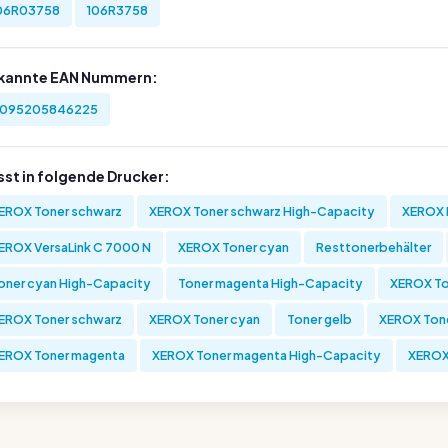
06R03758
106R3758
kannte EAN Nummern:
095205846225
sst in folgende Drucker:
EROX Toner schwarz
XEROX Toner schwarz High-Capacity
XEROX 
EROX VersaLink C 7000 N
XEROX Toner cyan
Resttonerbehälter
oner cyan High-Capacity
Toner magenta High-Capacity
XEROX To
EROX Toner schwarz
XEROX Toner cyan
Toner gelb
XEROX Tone
EROX Toner magenta
XEROX Toner magenta High-Capacity
XEROX