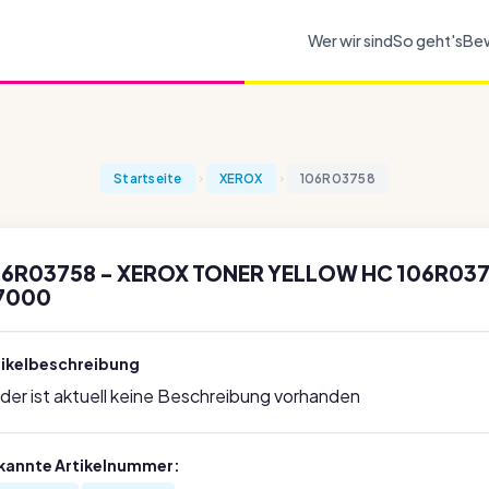
Wer wir sind
So geht's
Be
Startseite
XEROX
106R03758
06R03758 - XEROX TONER YELLOW HC 106R0375
7000
tikelbeschreibung
ider ist aktuell keine Beschreibung vorhanden
kannte Artikelnummer: