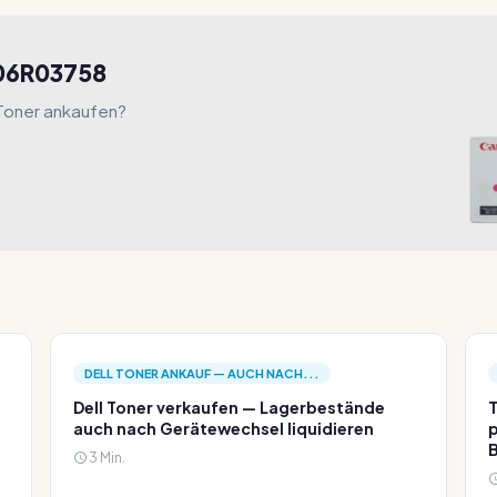
106R03758
 Toner ankaufen?
DELL TONER ANKAUF — AUCH NACH...
Dell Toner verkaufen — Lagerbestände
T
auch nach Gerätewechsel liquidieren
p
3 Min.