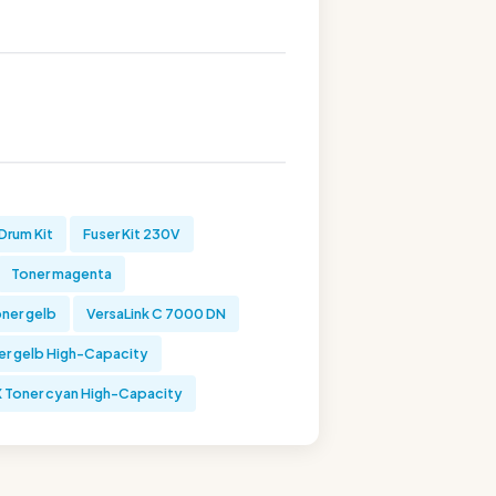
Drum Kit
Fuser Kit 230V
Toner magenta
ner gelb
VersaLink C 7000 DN
r gelb High-Capacity
 Toner cyan High-Capacity