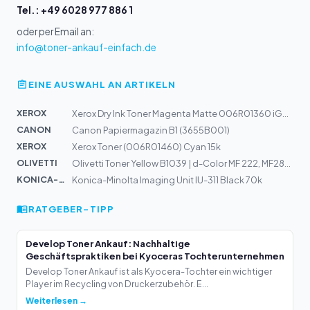
Tel.: +49 6028 977 886 1
oder per Email an:
info@toner-ankauf-einfach.de
EINE AUSWAHL AN ARTIKELN
XEROX
Xerox Dry Ink Toner Magenta Matte 006R01360 iGen4
CANON
Canon Papiermagazin B1 (3655B001)
XEROX
Xerox Toner (006R01460) Cyan 15k
OLIVETTI
Olivetti Toner Yellow B1039 | d-Color MF 222, MF282, MF...
KONICA-MIN...
Konica-Minolta Imaging Unit IU-311 Black 70k
RATGEBER-TIPP
Develop Toner Ankauf: Nachhaltige
Geschäftspraktiken bei Kyoceras Tochterunternehmen
Develop Toner Ankauf ist als Kyocera-Tochter ein wichtiger
Player im Recycling von Druckerzubehör. E...
Weiterlesen →