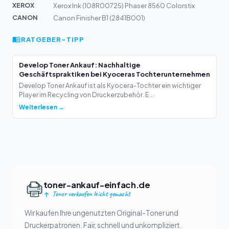
XEROX
Xerox Ink (108R00725) Phaser 8560 Colorstix
CANON
Canon Finisher B1 (2841B001)
RATGEBER-TIPP
Develop Toner Ankauf: Nachhaltige
Geschäftspraktiken bei Kyoceras Tochterunternehmen
Develop Toner Ankauf ist als Kyocera-Tochter ein wichtiger
Player im Recycling von Druckerzubehör. E...
Weiterlesen →
toner-ankauf-einfach.de
Toner verkaufen leicht gemacht
Wir kaufen Ihre ungenutzten Original-Toner und
Druckerpatronen. Fair, schnell und unkompliziert.