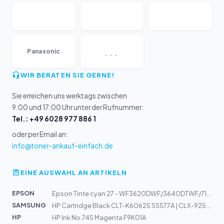
...
Panasonic
WIR BERATEN SIE GERNE!
Sie erreichen uns werktags zwischen
9:00 und 17:00 Uhr unter der Rufnummer:
Tel.: +49 6028 977 886 1
oder per Email an:
info@toner-ankauf-einfach.de
EINE AUSWAHL AN ARTIKELN
EPSON
Epson Tinte cyan 27 - WF3620DWF/3640DTWF/7110DTW/7610DW...
SAMSUNG
HP Cartridge Black CLT-K6062S SS577A | CLX-9250ND, 9252...
HP
HP Ink No.745 Magenta F9K01A