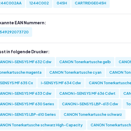
244C002AA
1244C002
045H
CARTRIDGE045H
kannte EAN Nummern:
549292073720
sst in folgende Drucker:
ANON i-SENSYS MF 632 Cdw
CANON Tonerkartusche gelb
CANON 
onerkartusche magenta
CANON Tonerkartusche cyan
CANON Tone
-SENSYS MF 635 Cx
i-SENSYS MF 634 Cdw
CANON Tonerkartusche
ANON i-SENSYS MF 633 Cdw
CANON i-SENSYS MF 636 Cdwt
CAN
ANON i-SENSYS MF 630 Series
CANON i-SENSYS LBP-613 Cdw
To
ANON i-SENSYS LBP-610 Series
CANON Tonerkartusche schwarz
ANON Tonerkartusche schwarz High-Capacity
CANON Tonerkartusch