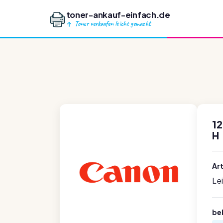
toner-ankauf-einfach.de
Toner verkaufen leicht gemacht
12
H
Ar
Le
be