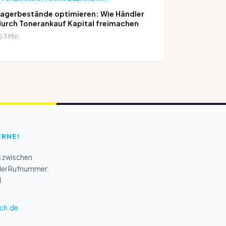
agerbestände optimieren: Wie Händler
urch Tonerankauf Kapital freimachen
3 Min.
ERNE!
s zwischen
 der Rufnummer:
1
ch.de