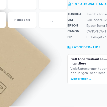
EINE AUSWAHL AN 
TOSHIBA
Toshiba Toner
...
OKI
Panasonic
Oki Toner C 3
EPSON
Epson Toner 
CANON
CANON CART 
HP
HP Deskjet 263
RATGEBER-TIPP
Dell Toner verkaufen 
liquidieren
Viele Unternehmen haben 
den übrigen Toner-Best...
Weiterlesen →