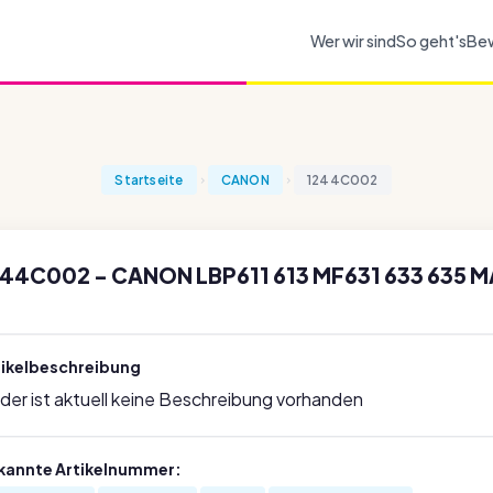
Wer wir sind
So geht's
Be
Startseite
CANON
1244C002
44C002 - CANON LBP611 613 MF631 633 635 M
tikelbeschreibung
ider ist aktuell keine Beschreibung vorhanden
kannte Artikelnummer: