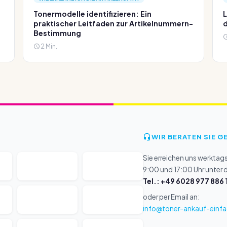
Tonermodelle identifizieren: Ein
L
praktischer Leitfaden zur Artikelnummern-
d
Bestimmung
2 Min.
WIR BERATEN SIE G
Sie erreichen uns werktag
9:00 und 17:00 Uhr unter
Tel.: +49 6028 977 886 
oder per Email an:
info@toner-ankauf-einfa