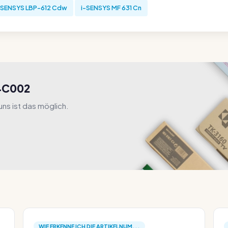
-SENSYS LBP-612 Cdw
i-SENSYS MF 631 Cn
44C002
ns ist das möglich.
WIE ERKENNE ICH DIE ARTIKELNUM...