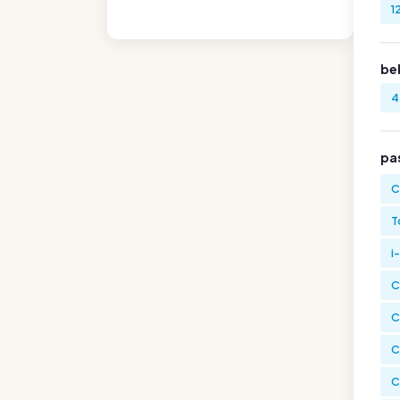
1
be
4
pa
C
T
i
C
C
C
C