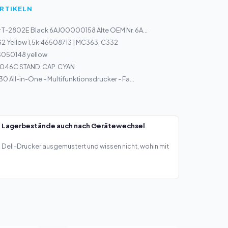
ARTIKELN
 T-2802E Black 6AJ00000158 Alte OEM Nr. 6A...
32 Yellow 1,5k 46508713 | MC363, C332
S050148 yellow
046C STAND. CAP. CYAN
0 All-in-One - Multifunktionsdrucker - Fa...
— Lagerbestände auch nach Gerätewechsel
Dell-Drucker ausgemustert und wissen nicht, wohin mit