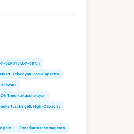
i-SENSYS LBP-611 Cn
rkartusche cyan High-Capacity
 schwarz
ON Tonerkartusche cyan
nerkartusche gelb High-Capacity
e gelb
Tonerkartusche magenta