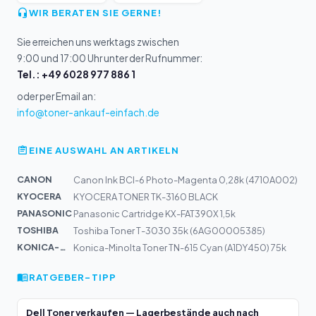
WIR BERATEN SIE GERNE!
Sie erreichen uns werktags zwischen
9:00 und 17:00 Uhr unter der Rufnummer:
Tel.: +49 6028 977 886 1
oder per Email an:
info@toner-ankauf-einfach.de
EINE AUSWAHL AN ARTIKELN
CANON
Canon Ink BCI-6 Photo-Magenta 0,28k (4710A002)
KYOCERA
KYOCERA TONER TK-3160 BLACK
PANASONIC
Panasonic Cartridge KX-FAT390X 1,5k
TOSHIBA
Toshiba Toner T-3030 35k (6AG00005385)
KONICA-MIN...
Konica-Minolta Toner TN-615 Cyan (A1DY450) 75k
RATGEBER-TIPP
Dell Toner verkaufen — Lagerbestände auch nach