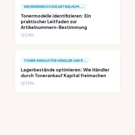
WIE ERKENNE ICH DIE ARTIKELNUM...
Tonermodelle identifizieren: Ein
praktischer Leitfaden zur
Artikelnummern-Bestimmung
2 Min.
TONER ANKAUF FÜR HÄNDLER UND R...
Lagerbestände optimieren: Wie Händler
durch Tonerankauf Kapital freimachen
3 Min.