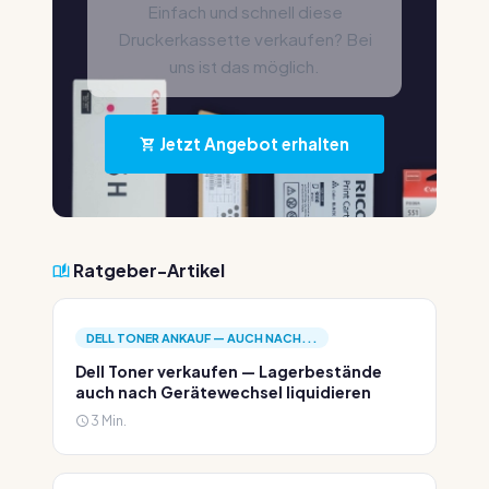
Einfach und schnell diese
Druckerkassette verkaufen? Bei
uns ist das möglich.
Jetzt Angebot erhalten
Ratgeber-Artikel
DELL TONER ANKAUF — AUCH NACH...
Dell Toner verkaufen — Lagerbestände
auch nach Gerätewechsel liquidieren
3 Min.