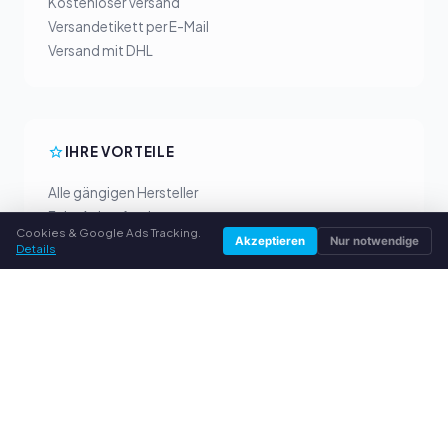
Kostenloser Versand
Versandetikett per E-Mail
Versand mit DHL
IHRE VORTEILE
Alle gängigen Hersteller
Faire Ankaufpreise
Cookies & Google Ads Tracking.
Geld vorab per PayPal
Akzeptieren
Nur notwendige
Details
Persönliche Beratung
SERVICE
Über uns
Datenschutzerklärung