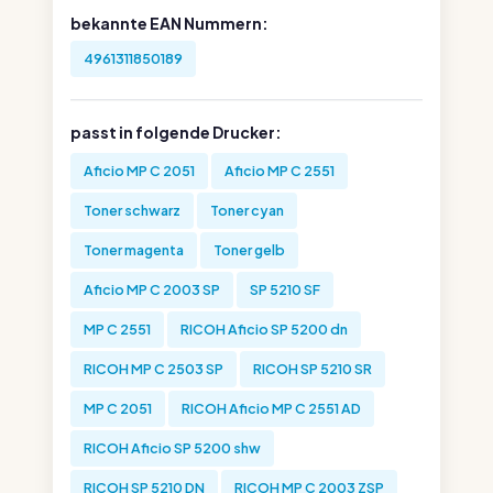
bekannte EAN Nummern:
4961311850189
passt in folgende Drucker:
Aficio MP C 2051
Aficio MP C 2551
Toner schwarz
Toner cyan
Toner magenta
Toner gelb
Aficio MP C 2003 SP
SP 5210 SF
MP C 2551
RICOH Aficio SP 5200 dn
RICOH MP C 2503 SP
RICOH SP 5210 SR
MP C 2051
RICOH Aficio MP C 2551 AD
RICOH Aficio SP 5200 shw
RICOH SP 5210 DN
RICOH MP C 2003 ZSP