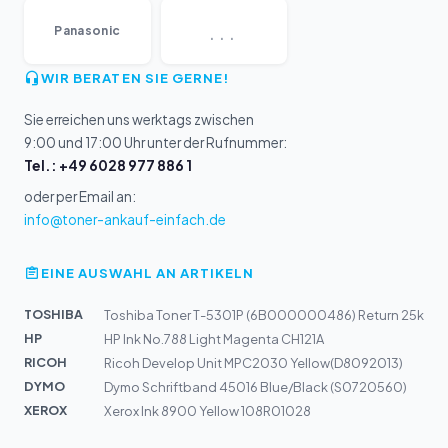
...
Panasonic
WIR BERATEN SIE GERNE!
Sie erreichen uns werktags zwischen
9:00 und 17:00 Uhr unter der Rufnummer:
Tel.: +49 6028 977 886 1
oder per Email an:
info@toner-ankauf-einfach.de
EINE AUSWAHL AN ARTIKELN
TOSHIBA
Toshiba Toner T-5301P (6B000000486) Return 25k
HP
HP Ink No.788 Light Magenta CH121A
RICOH
Ricoh Develop Unit MPC2030 Yellow(D8092013)
DYMO
Dymo Schriftband 45016 Blue/Black (S0720560)
XEROX
Xerox Ink 8900 Yellow 108R01028