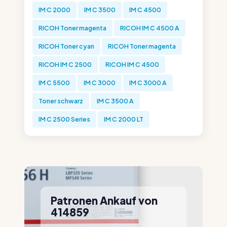
IM C 2000
IM C 3500
IM C 4500
RICOH Toner magenta
RICOH IM C 4500 A
RICOH Toner cyan
RICOH Toner magenta
RICOH IM C 2500
RICOH IM C 4500
IM C 5500
IM C 3000
IM C 3000 A
Toner schwarz
IM C 3500 A
IM C 2500 Series
IM C 2000 LT
Patronen Ankauf von
414859