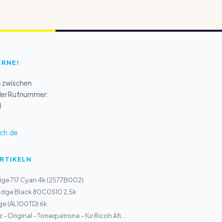
ERNE!
s zwischen
 der Rufnummer:
1
ch.de
ARTIKELN
dge 717 Cyan 4k (2577B002)
ridge Black 80C0S10 2,5k
ge (AL100TD) 6k
- Original - Tonerpatrone - für Ricoh Afi...