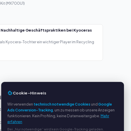
 Kit (MX700U1)
 Nachhaltige Geschäftspraktiken bei Kyoceras
als Kyocera-Tochter ein wichtiger Player im Recycling
Cookie-Hinweis
E
SERVICE
Wir verwenden
technisch notwendige Cookies
und
Google
eller
Über uns
Ads Conversion-Tracking
, um zu messen ob unsere Anzeigen
funktionieren. Kein Profiling, keine Datenweitergabe.
Mehr
Datenschutzerklärung
erfahren
Pal
Impressum
Bei „Nur notwendige“ wird kein Google-Tracking geladen.
ung
Häufige Fragen (FAQ)