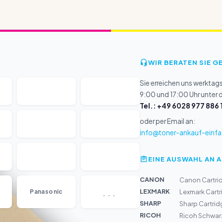
WIR BERATEN SIE G
Sie erreichen uns werktag
9:00 und 17:00 Uhr unter
Tel.: +49 6028 977 886 
oder per Email an:
info@toner-ankauf-einfa
EINE AUSWAHL AN 
CANON
Canon Cartri
...
LEXMARK
Panasonic
Lexmark Cart
SHARP
Sharp Cartrid
RICOH
Ricoh Schwarz 