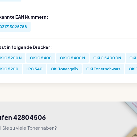
kannte EAN Nummern:
031713025788
sst in folgende Drucker:
KI C 5200 N
OKI C 5400
OKI C 5400 N
OKI C 5400 DN
OKI
KI C 5200
LPC 540
OKI Toner gelb
OKI Toner schwarz
OKI 
aufen 42804506
l Sie zu viele Toner haben?
.