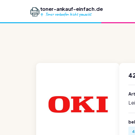
toner-ankauf-einfach.de
Toner verkaufen leicht gemacht
4
Ar
Le
be
4