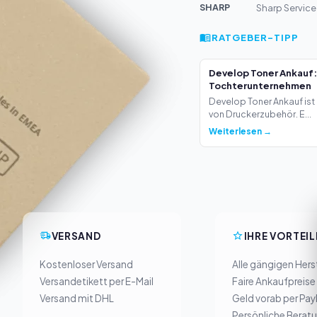
SHARP
Sharp Service
RATGEBER-TIPP
Develop Toner Ankauf:
Tochterunternehmen
Develop Toner Ankauf ist 
von Druckerzubehör. E...
Weiterlesen →
VERSAND
IHRE VORTEIL
Kostenloser Versand
Alle gängigen Herst
Versandetikett per E-Mail
Faire Ankaufpreise
Versand mit DHL
Geld vorab per Pay
Persönliche Berat