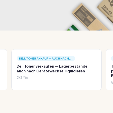
DELL TONER ANKAUF — AUCH NACH...
Dell Toner verkaufen — Lagerbestände
T
auch nach Gerätewechsel liquidieren
p
3 Min.