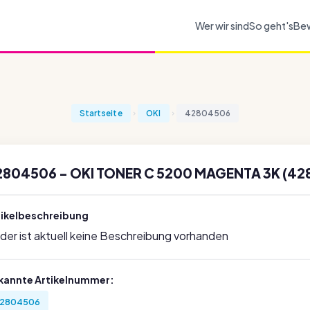
Wer wir sind
So geht's
Be
Startseite
OKI
42804506
2804506 - OKI TONER C 5200 MAGENTA 3K (4
tikelbeschreibung
ider ist aktuell keine Beschreibung vorhanden
kannte Artikelnummer:
2804506