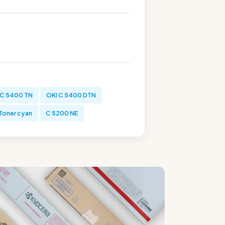
 C 5400 TN
OKI C 5400 DTN
Toner cyan
C 5200 NE