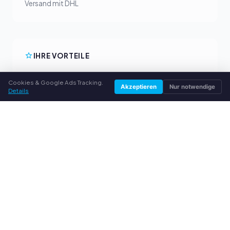
Versand mit DHL
IHRE VORTEILE
Alle gängigen Hersteller
Cookies & Google Ads Tracking.
Akzeptieren
Nur notwendige
Faire Ankaufpreise
Details
Geld vorab per PayPal
Persönliche Beratung
SERVICE
Über uns
Datenschutzerklärung
Impressum
Häufige Fragen (FAQ)