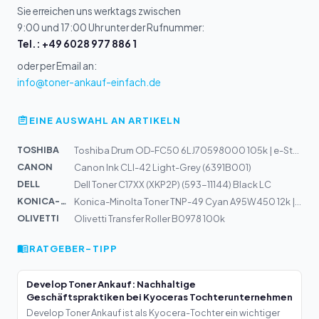
Sie erreichen uns werktags zwischen
9:00 und 17:00 Uhr unter der Rufnummer:
Tel.: +49 6028 977 886 1
oder per Email an:
info@toner-ankauf-einfach.de
EINE AUSWAHL AN ARTIKELN
TOSHIBA
Toshiba Drum OD-FC50 6LJ70598000 105k | e-Studio 2555,...
CANON
Canon Ink CLI-42 Light-Grey (6391B001)
DELL
Dell Toner C17XX (XKP2P) (593-11144) Black LC
KONICA-MIN...
Konica-Minolta Toner TNP-49 Cyan A95W450 12k | C3351, C...
OLIVETTI
Olivetti Transfer Roller B0978 100k
RATGEBER-TIPP
Develop Toner Ankauf: Nachhaltige
Geschäftspraktiken bei Kyoceras Tochterunternehmen
Develop Toner Ankauf ist als Kyocera-Tochter ein wichtiger