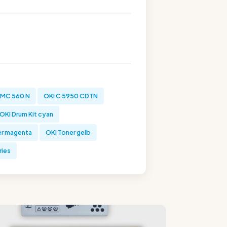
 MC 560 N
OKI C 5950 CDTN
OKI Drum Kit cyan
er magenta
OKI Toner gelb
ries