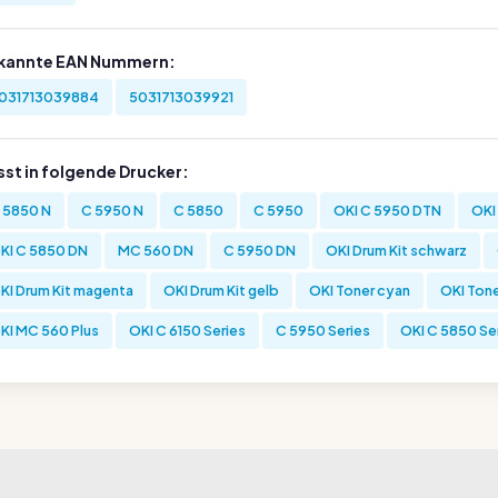
kannte EAN Nummern:
031713039884
5031713039921
sst in folgende Drucker:
 5850 N
C 5950 N
C 5850
C 5950
OKI C 5950 DTN
OKI
KI C 5850 DN
MC 560 DN
C 5950 DN
OKI Drum Kit schwarz
KI Drum Kit magenta
OKI Drum Kit gelb
OKI Toner cyan
OKI Ton
KI MC 560 Plus
OKI C 6150 Series
C 5950 Series
OKI C 5850 Se