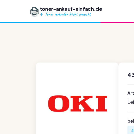
toner-ankauf-einfach.de
Toner verkaufen leicht gemacht
43
Ar
Le
be
4