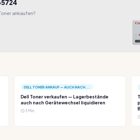
865724
 Toner ankaufen?
DELL TONER ANKAUF — AUCH NACH...
Dell Toner verkaufen — Lagerbestände
T
auch nach Gerätewechsel liquidieren
p
3 Min.