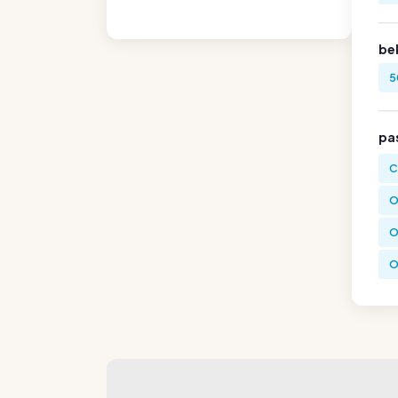
be
5
pa
C
O
O
O