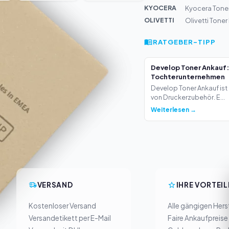
KYOCERA
Kyocera Tone
OLIVETTI
Olivetti Tone
RATGEBER-TIPP
Develop Toner Ankauf:
Tochterunternehmen
Develop Toner Ankauf ist 
von Druckerzubehör. E...
Weiterlesen →
VERSAND
IHRE VORTEIL
Kostenloser Versand
Alle gängigen Herst
Versandetikett per E-Mail
Faire Ankaufpreise