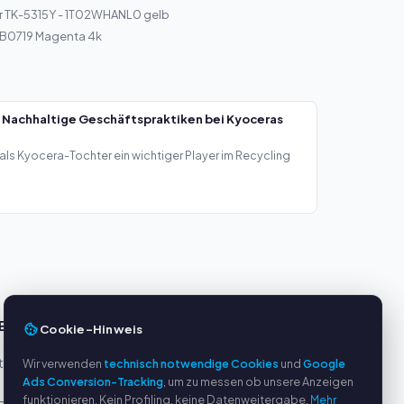
r TK-5315Y - 1T02WHANL0 gelb
r B0719 Magenta 4k
 Nachhaltige Geschäftspraktiken bei Kyoceras
als Kyocera-Tochter ein wichtiger Player im Recycling
E
SERVICE
Cookie-Hinweis
eller
Über uns
Wir verwenden
technisch notwendige Cookies
und
Google
Ads Conversion-Tracking
, um zu messen ob unsere Anzeigen
Datenschutzerklärung
funktionieren. Kein Profiling, keine Datenweitergabe.
Mehr