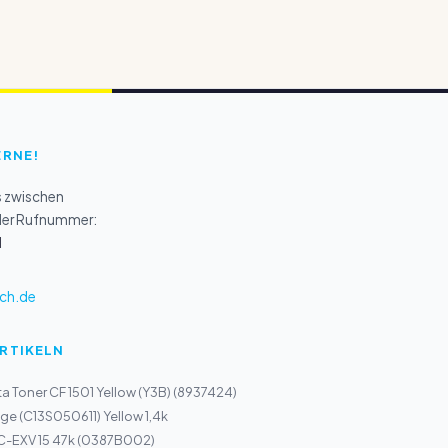
ERNE!
s zwischen
 der Rufnummer:
1
ch.de
ARTIKELN
a Toner CF 1501 Yellow (Y3B) (8937424)
ge (C13S050611) Yellow 1,4k
C-EXV 15 47k (0387B002)