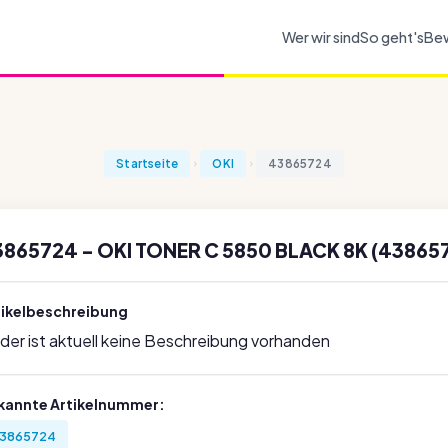
Wer wir sind
So geht's
Be
Startseite
OKI
43865724
865724 - OKI TONER C 5850 BLACK 8K (43865
tikelbeschreibung
ider ist aktuell keine Beschreibung vorhanden
kannte Artikelnummer:
3865724