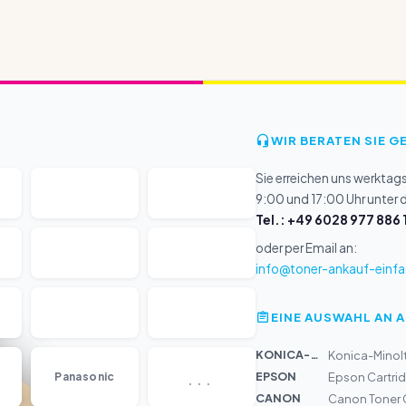
WIR BERATEN SIE G
Sie erreichen uns werktag
9:00 und 17:00 Uhr unter
Tel.: +49 6028 977 886 
oder per Email an:
info@toner-ankauf-einfa
EINE AUSWAHL AN 
KONICA-MIN...
Konica-Minolt
...
EPSON
Panasonic
Epson Cartrid
CANON
Canon Toner 