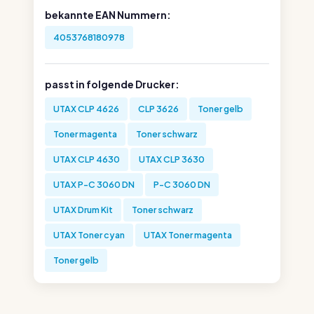
bekannte EAN Nummern:
4053768180978
passt in folgende Drucker:
UTAX CLP 4626
CLP 3626
Toner gelb
Toner magenta
Toner schwarz
UTAX CLP 4630
UTAX CLP 3630
UTAX P-C 3060 DN
P-C 3060 DN
UTAX Drum Kit
Toner schwarz
UTAX Toner cyan
UTAX Toner magenta
Toner gelb