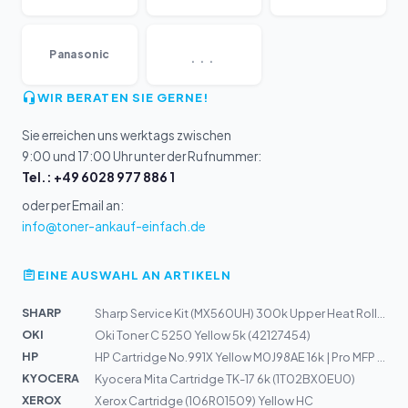
...
Panasonic
WIR BERATEN SIE GERNE!
Sie erreichen uns werktags zwischen
9:00 und 17:00 Uhr unter der Rufnummer:
Tel.: +49 6028 977 886 1
oder per Email an:
info@toner-ankauf-einfach.de
EINE AUSWAHL AN ARTIKELN
SHARP
Sharp Service Kit (MX560UH) 300k Upper Heat Roller
OKI
Oki Toner C 5250 Yellow 5k (42127454)
HP
HP Cartridge No.991X Yellow M0J98AE 16k | Pro MFP 772
KYOCERA
Kyocera Mita Cartridge TK-17 6k (1T02BX0EU0)
XEROX
Xerox Cartridge (106R01509) Yellow HC