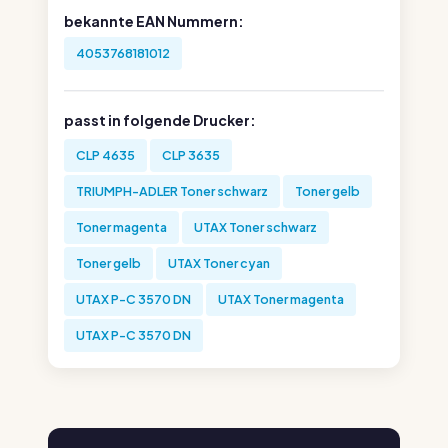
bekannte EAN Nummern:
4053768181012
passt in folgende Drucker:
CLP 4635
CLP 3635
TRIUMPH-ADLER Toner schwarz
Toner gelb
Toner magenta
UTAX Toner schwarz
Toner gelb
UTAX Toner cyan
UTAX P-C 3570 DN
UTAX Toner magenta
UTAX P-C 3570 DN