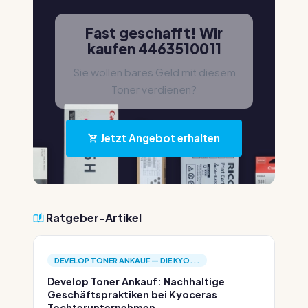
Fast geschafft! Wir
kaufen 4463510011
Sie wollen bares Geld mit diesem
Toner verdienen?
Jetzt Angebot erhalten
Ratgeber-Artikel
DEVELOP TONER ANKAUF — DIE KYO...
Develop Toner Ankauf: Nachhaltige
Geschäftspraktiken bei Kyoceras
Tochterunternehmen