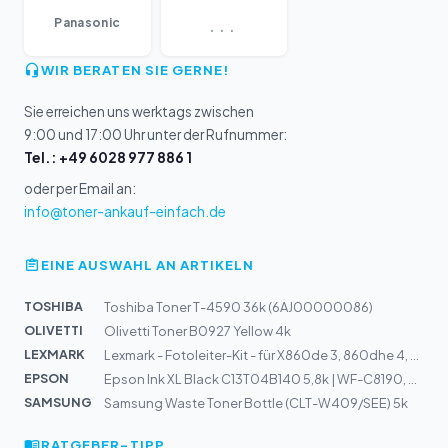
...
Panasonic
WIR BERATEN SIE GERNE!
Sie erreichen uns werktags zwischen
9:00 und 17:00 Uhr unter der Rufnummer:
Tel.: +49 6028 977 886 1
oder per Email an:
info@toner-ankauf-einfach.de
EINE AUSWAHL AN ARTIKELN
TOSHIBA
Toshiba Toner T-4590 36k (6AJ00000086)
OLIVETTI
Olivetti Toner B0927 Yellow 4k
LEXMARK
Lexmark - Fotoleiter-Kit - für X860de 3, 860dhe 4, 862d...
EPSON
Epson Ink XL Black C13T04B140 5,8k | WF-C8190, C8610 .
SAMSUNG
Samsung Waste Toner Bottle (CLT-W409/SEE) 5k
RATGEBER-TIPP