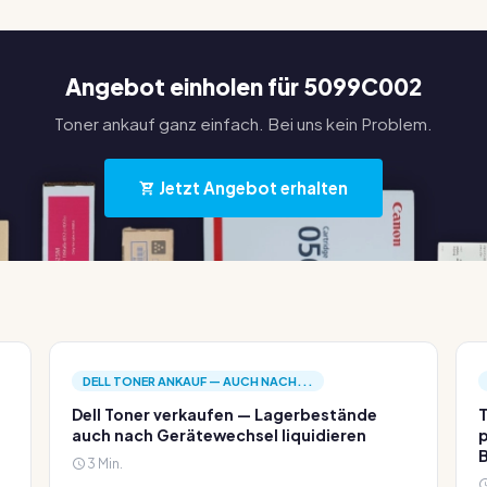
Angebot einholen für 5099C002
Toner ankauf ganz einfach. Bei uns kein Problem.
Jetzt Angebot erhalten
DELL TONER ANKAUF — AUCH NACH...
Dell Toner verkaufen — Lagerbestände
T
auch nach Gerätewechsel liquidieren
p
3 Min.