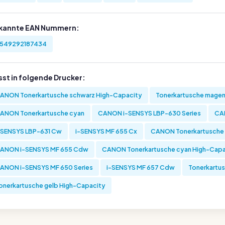
kannte EAN Nummern:
549292187434
sst in folgende Drucker:
ANON Tonerkartusche schwarz High-Capacity
Tonerkartusche mage
ANON Tonerkartusche cyan
CANON i-SENSYS LBP-630 Series
CA
-SENSYS LBP-631 Cw
i-SENSYS MF 655 Cx
CANON Tonerkartusche 
ANON i-SENSYS MF 655 Cdw
CANON Tonerkartusche cyan High-Capa
ANON i-SENSYS MF 650 Series
i-SENSYS MF 657 Cdw
Tonerkartu
onerkartusche gelb High-Capacity