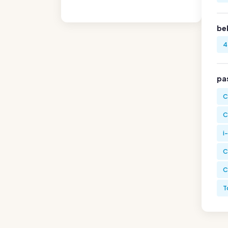
be
4
pa
C
C
i
C
C
T