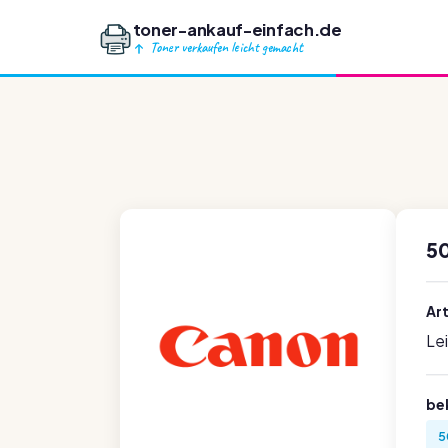
toner-ankauf-einfach.de
Toner verkaufen leicht gemacht
5
Ar
Le
be
5