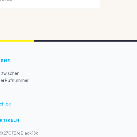
ERNE!
s zwischen
 der Rufnummer:
1
ch.de
ARTIKELN
MX27GTBA) Black 18k