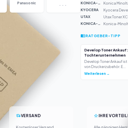
...
KONICA-MIN...
Panasonic
Konica Minolta
KYOCERA
Kyocera Dev
UTAX
Utax Toner X
KONICA-MIN...
Konica-Minolt
RATGEBER-TIPP
Develop Toner Ankauf:
Tochterunternehmen
Develop Toner Ankauf ist 
von Druckerzubehör. E...
Weiterlesen →
VERSAND
IHRE VORTEIL
Kostenloser Versand
Alle gängigen Herst