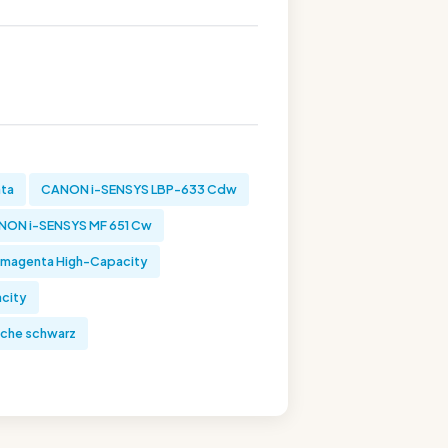
nta
CANON i-SENSYS LBP-633 Cdw
NON i-SENSYS MF 651 Cw
magenta High-Capacity
city
sche schwarz