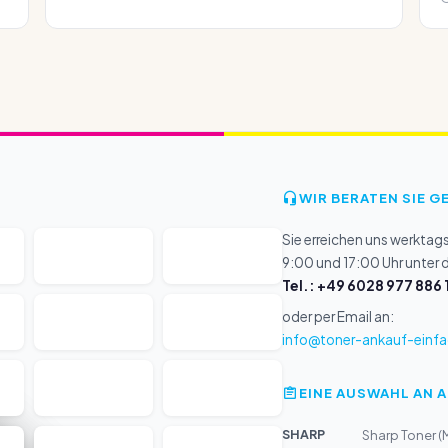
WIR BERATEN SIE G
Sie erreichen uns werktag
9:00 und 17:00 Uhr unter
Tel.: +49 6028 977 886 
oder per Email an:
info@toner-ankauf-einfa
EINE AUSWAHL AN 
SHARP
Sharp Toner (