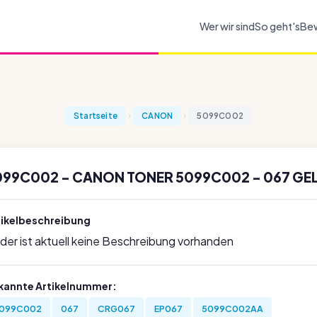
Wer wir sind
So geht's
Be
Startseite
CANON
5099C002
099C002 - CANON TONER 5099C002 - 067 GE
tikelbeschreibung
ider ist aktuell keine Beschreibung vorhanden
kannte Artikelnummer:
099C002
067
CRG067
EP067
5099C002AA