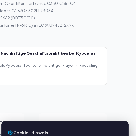
 - Ozonfilter - für bizhub C350, C351, C4...
eloper DV-6705 302LF93034
C 9682 (007710010)
a Toner TN-616 Cyan LC (A1U9452) 27,9k
 Nachhaltige Geschäftspraktiken bei Kyoceras
als Kyocera-Tochter ein wichtiger Player im Recycling
E
SERVICE
Cookie-Hinweis
eller
Über uns