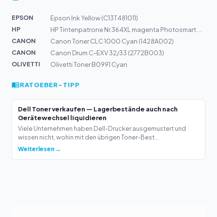
EPSON
Epson Ink Yellow (C13T481011)
HP
HP Tintenpatrone Nr.364XL magenta Photosmart D5460 f?r...
CANON
Canon Toner CLC 1000 Cyan (1428A002)
CANON
Canon Drum C-EXV 32/33 (2772B003)
OLIVETTI
Olivetti Toner B0991 Cyan
RATGEBER-TIPP
Dell Toner verkaufen — Lagerbestände auch nach
Gerätewechsel liquidieren
Viele Unternehmen haben Dell-Drucker ausgemustert und
wissen nicht, wohin mit den übrigen Toner-Best...
Weiterlesen →