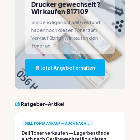
Drucker gewechselt?
Wir kaufen 817109
Sie benötigen schnell Geld und
haben noch diesen Toner zum
Verkauf übrig? Wir kaufen den
Toner an.
Jetzt Angebot erhalten
Ratgeber-Artikel
DELL TONER ANKAUF — AUCH NACH...
Dell Toner verkaufen — Lagerbestände
auch nach Gerätewechsel liquidieren