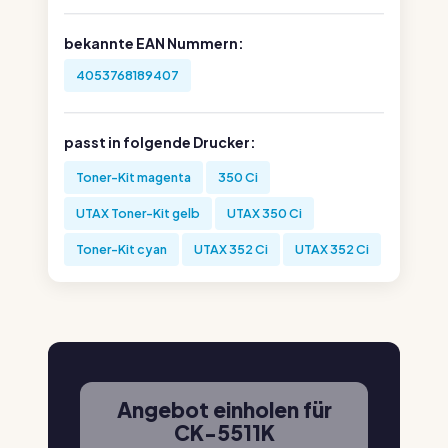
bekannte EAN Nummern:
4053768189407
passt in folgende Drucker:
Toner-Kit magenta
350 Ci
UTAX Toner-Kit gelb
UTAX 350 Ci
Toner-Kit cyan
UTAX 352 Ci
UTAX 352 Ci
Angebot einholen für
CK-5511K