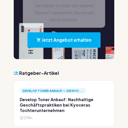
Sie haben zu viele von diesen
Tonern? Verkaufen Sie sie uns
doch einfach.
Jetzt Angebot erhalten
Ratgeber-Artikel
DEVELOP TONER ANKAUF — DIE KYO...
Develop Toner Ankauf: Nachhaltige
Geschäftspraktiken bei Kyoceras
Tochterunternehmen
2 Min.