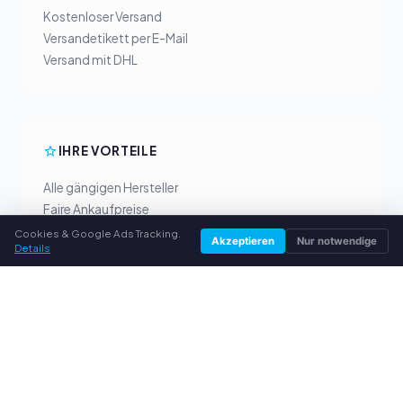
Kostenloser Versand
Versandetikett per E-Mail
Versand mit DHL
IHRE VORTEILE
Alle gängigen Hersteller
Faire Ankaufpreise
Geld vorab per PayPal
Cookies & Google Ads Tracking.
Akzeptieren
Nur notwendige
Details
Persönliche Beratung
SERVICE
Über uns
Datenschutzerklärung