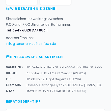
WIR BERATEN SIE GERNE!
Sie erreichen uns werktags zwischen
9:00 und 17:00 Uhr unter der Rufnummer:
Tel.: +49 6028 977 886 1
oder per Email an:
info@toner-ankauf-einfach.de
EINE AUSWAHL AN ARTIKELN
SAMSUNG
HP Cartridge Black SCX-D6555A SV208A | SCX-6555, 6545
RICOH
Ricoh Ink JP 10 / JP 500 Maroon (893123)
HP
HP Ink No.821 Light Magenta G0Y91A
LEXMARK
Lexmark Cartridge Cyan 73B0020 15k | CS827, CX827
UTAX
Utax Drum Unit LF 60/40 (000270000)
RATGEBER-TIPP