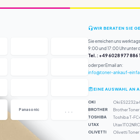
WIR BERATEN SIE G
Sie erreichen uns werktag
9:00 und 17:00 Uhr unter
Tel.: +49 6028 977 886 
oder per Email an:
info@toner-ankauf-einfa
EINE AUSWAHL AN 
OKI
Oki ES2232a
...
BROTHER
Panasonic
Brother Toner
TOSHIBA
Toshiba T-FC
UTAX
Utax 1T02NRC
OLIVETTI
Olivetti Tone