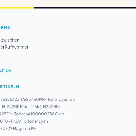
ERNE!
s zwischen
 der Rufnummer:
1
ch.de
ARTIKELN
4/ES2632a4/ES5460MFP Toner Cyan, 6k
 TN-242BK Black 2,5k (TN242BK)
425EY - Toner 6AJ00000238 Gelb
UT0 - PK5011C Toner cyan
r B0729 Magenta 19k