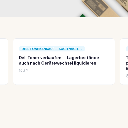
DELL TONER ANKAUF — AUCH NACH...
Dell Toner verkaufen — Lagerbestände
T
auch nach Gerätewechsel liquidieren
p
3 Min.