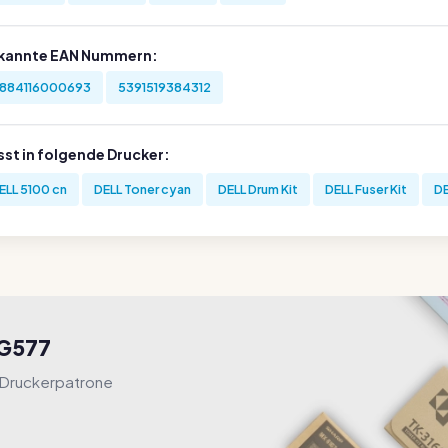
kannte EAN Nummern:
884116000693
5391519384312
sst in folgende Drucker:
ELL 5100 cn
DELL Toner cyan
DELL Drum Kit
DELL Fuser Kit
DE
GG577
 Druckerpatrone