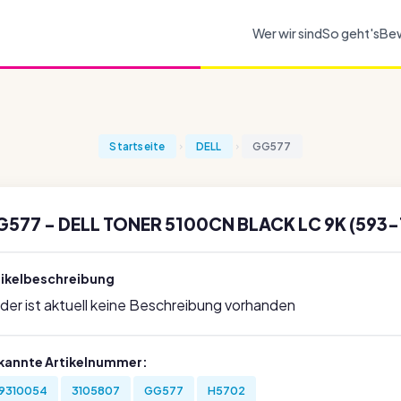
Wer wir sind
So geht's
Be
Startseite
DELL
GG577
G577 - DELL TONER 5100CN BLACK LC 9K (593
tikelbeschreibung
ider ist aktuell keine Beschreibung vorhanden
kannte Artikelnummer:
9310054
3105807
GG577
H5702