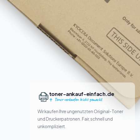
toner-ankauf-einfach.de
Toner verkaufen leicht gemacht
Wir kaufen Ihre ungenutzten Original-Toner
und Druckerpatronen. Fair, schnell und
unkompliziert.