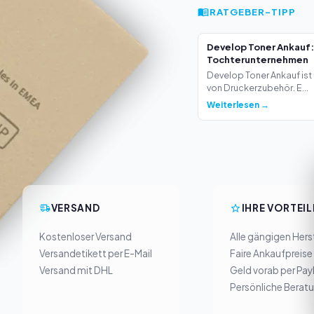
RATGEBER-TIPP
Develop Toner Ankauf:
Tochterunternehmen
Develop Toner Ankauf ist 
von Druckerzubehör. E...
Weiterlesen →
VERSAND
IHRE VORTEIL
Kostenloser Versand
Alle gängigen Herst
Versandetikett per E-Mail
Faire Ankaufpreise
Versand mit DHL
Geld vorab per Pay
Persönliche Berat