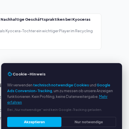
 Nachhaltige Geschäftspraktiken bei Kyoceras
als Kyocera-Tochter ein wichtiger Player im Recycling
Cookie-Hinweis
Wir verwenden
technisch notwendige Cookies
und
Google
E
SERVICE
Ads Conversion-Tracking
, um zu messen ob unsere Anzeigen
funktionieren. Kein Profiling, keine Datenweitergabe.
Mehr
eller
Über uns
erfahren
Datenschutzerklärung
Bei „Nur notwendige“ wird kein Google-Tracking geladen.
Pal
Impressum
ung
Häufige Fragen (FAQ)
Akzeptieren
Nur notwendige
Ratgeber