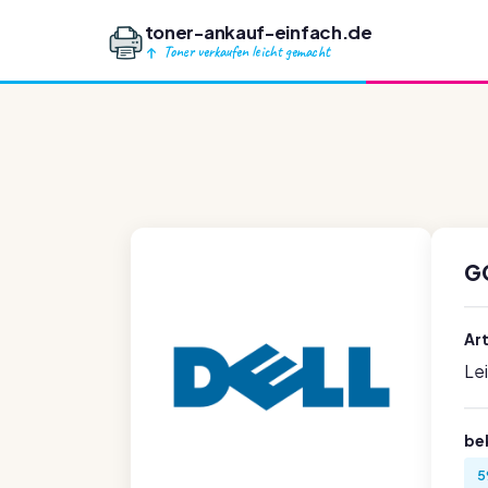
toner-ankauf-einfach.de
Toner verkaufen leicht gemacht
G
Ar
Le
be
5