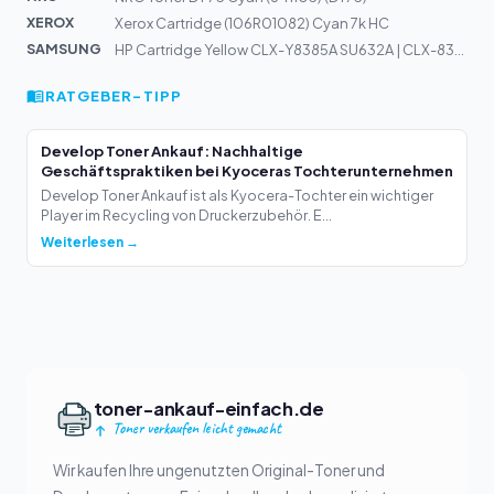
XEROX
Xerox Cartridge (106R01082) Cyan 7k HC
SAMSUNG
HP Cartridge Yellow CLX-Y8385A SU632A | CLX-8385ND
RATGEBER-TIPP
Develop Toner Ankauf: Nachhaltige
Geschäftspraktiken bei Kyoceras Tochterunternehmen
Develop Toner Ankauf ist als Kyocera-Tochter ein wichtiger
Player im Recycling von Druckerzubehör. E...
Weiterlesen →
toner-ankauf-einfach.de
Toner verkaufen leicht gemacht
Wir kaufen Ihre ungenutzten Original-Toner und