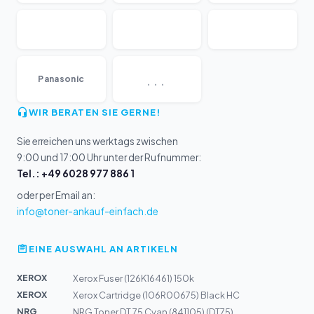
...
Panasonic
WIR BERATEN SIE GERNE!
Sie erreichen uns werktags zwischen
9:00 und 17:00 Uhr unter der Rufnummer:
Tel.: +49 6028 977 886 1
oder per Email an:
info@toner-ankauf-einfach.de
EINE AUSWAHL AN ARTIKELN
XEROX
Xerox Fuser (126K16461) 150k
XEROX
Xerox Cartridge (106R00675) Black HC
NRG
NRG Toner DT 75 Cyan (841105) (DT75)