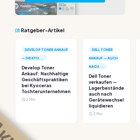
Ratgeber-Artikel
DEVELOP TONER ANKAUF
DELL TONER
— DIE KYO...
ANKAUF — AUCH
NACH...
Develop Toner
Ankauf: Nachhaltige
Dell Toner
Geschäftspraktiken
verkaufen —
bei Kyoceras
Lagerbestände
Tochterunternehmen
auch nach
2 Min.
Gerätewechsel
liquidieren
3 Min.