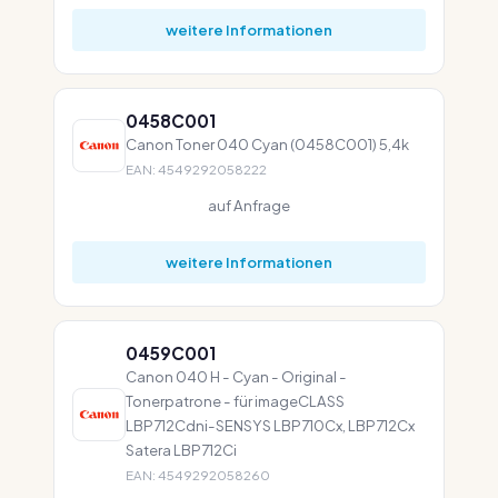
weitere Informationen
0458C001
Canon Toner 040 Cyan (0458C001) 5,4k
EAN: 4549292058222
auf Anfrage
weitere Informationen
0459C001
Canon 040 H - Cyan - Original -
Tonerpatrone - für imageCLASS
LBP712Cdni-SENSYS LBP710Cx, LBP712Cx
Satera LBP712Ci
EAN: 4549292058260