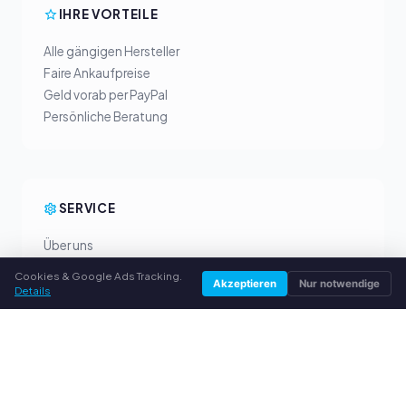
IHRE VORTEILE
Alle gängigen Hersteller
Faire Ankaufpreise
Geld vorab per PayPal
Persönliche Beratung
SERVICE
Über uns
Datenschutzerklärung
Cookies & Google Ads Tracking.
Akzeptieren
Nur notwendige
Impressum
Details
Häufige Fragen (FAQ)
Ratgeber