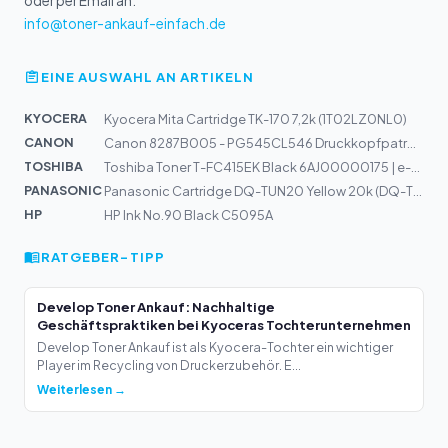
oder per Email an:
info@toner-ankauf-einfach.de
EINE AUSWAHL AN ARTIKELN
KYOCERA
Kyocera Mita Cartridge TK-170 7,2k (1T02LZ0NL0)
CANON
Canon 8287B005 - PG545CL546 Druckkopfpatrone Multipack
TOSHIBA
Toshiba Toner T-FC415EK Black 6AJ00000175 | e-Studio 21...
PANASONIC
Panasonic Cartridge DQ-TUN20 Yellow 20k (DQ-TUN20Y)
HP
HP Ink No.90 Black C5095A
RATGEBER-TIPP
Develop Toner Ankauf: Nachhaltige
Geschäftspraktiken bei Kyoceras Tochterunternehmen
Develop Toner Ankauf ist als Kyocera-Tochter ein wichtiger
Player im Recycling von Druckerzubehör. E...
Weiterlesen →