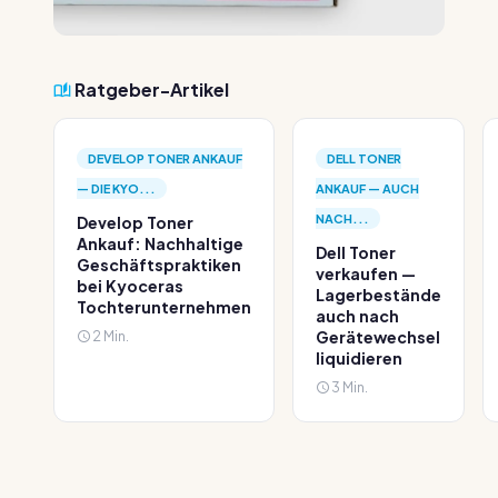
Ratgeber-Artikel
DEVELOP TONER ANKAUF
DELL TONER
— DIE KYO...
ANKAUF — AUCH
NACH...
Develop Toner
Ankauf: Nachhaltige
Dell Toner
Geschäftspraktiken
verkaufen —
bei Kyoceras
Lagerbestände
Tochterunternehmen
auch nach
2 Min.
Gerätewechsel
liquidieren
3 Min.