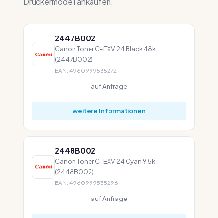
Druckermodell ankaufen.
2447B002
Canon Toner C-EXV 24 Black 48k
(2447B002)
EAN: 4960999535272
auf Anfrage
weitere Informationen
2448B002
Canon Toner C-EXV 24 Cyan 9,5k
(2448B002)
EAN: 4960999535296
auf Anfrage