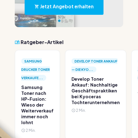
Jetzt Angebot erhalten
Ratgeber-Artikel
SAMSUNG
DEVELOP TONER ANKAUF
DRUCKER TONER
— DIE KYO...
VERKAUFE...
Develop Toner
Ankauf: Nachhaltige
Samsung
Geschäftspraktiken
Toner nach
bei Kyoceras
HP-Fusion:
Tochterunternehmen
Wieso der
Weiterverkauf
2 Min.
immer noch
lohnt
2 Min.