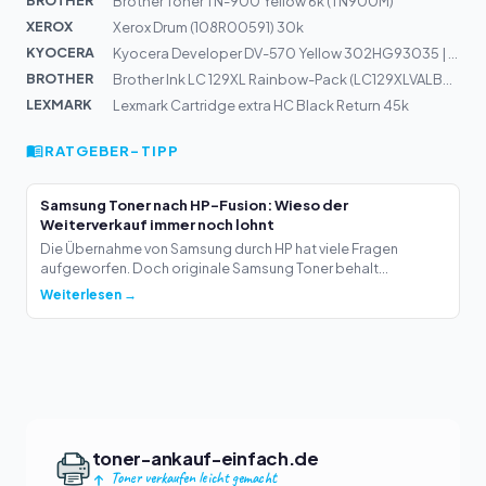
BROTHER
Brother Toner TN-900 Yellow 6k (TN900M)
XEROX
Xerox Drum (108R00591) 30k
KYOCERA
Kyocera Developer DV-570 Yellow 302HG93035 | FS-C5400DN
BROTHER
Brother Ink LC 129XL Rainbow-Pack (LC129XLVALBPDR)
LEXMARK
Lexmark Cartridge extra HC Black Return 45k
RATGEBER-TIPP
Samsung Toner nach HP-Fusion: Wieso der
Weiterverkauf immer noch lohnt
Die Übernahme von Samsung durch HP hat viele Fragen
aufgeworfen. Doch originale Samsung Toner behalt...
Weiterlesen →
toner-ankauf-einfach.de
Toner verkaufen leicht gemacht