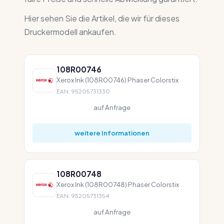
Hier sehen Sie die Artikel, die wir für dieses
Druckermodell ankaufen.
108R00746
Xerox Ink (108R00746) Phaser Colorstix
EAN: 95205731330
auf Anfrage
weitere Informationen
108R00748
Xerox Ink (108R00748) Phaser Colorstix
EAN: 95205731354
auf Anfrage