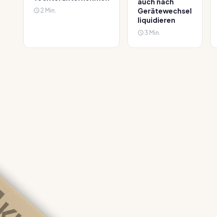
auch nach
2 Min.
Gerätewechsel
liquidieren
3 Min.