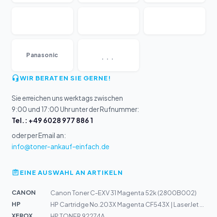
...
Panasonic
WIR BERATEN SIE GERNE!
Sie erreichen uns werktags zwischen
9:00 und 17:00 Uhr unter der Rufnummer:
Tel.: +49 6028 977 886 1
oder per Email an:
info@toner-ankauf-einfach.de
EINE AUSWAHL AN ARTIKELN
CANON
Canon Toner C-EXV 31 Magenta 52k (2800B002)
HP
HP Cartridge No.203X Magenta CF543X | LaserJet M254, M2...
XEROX
HP TONER 92274A