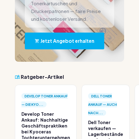
Tonerkartuschen und
Druckerpatronen — faire Preise
und kostenloser Versand.
Jetzt Angebot erhalten
Ratgeber-Artikel
DEVELOP TONER ANKAUF
DELL TONER
— DIE KYO...
ANKAUF — AUCH
NACH...
Develop Toner
Ankauf: Nachhaltige
Dell Toner
Geschäftspraktiken
verkaufen —
bei Kyoceras
Lagerbestände
Tochterunternehmen