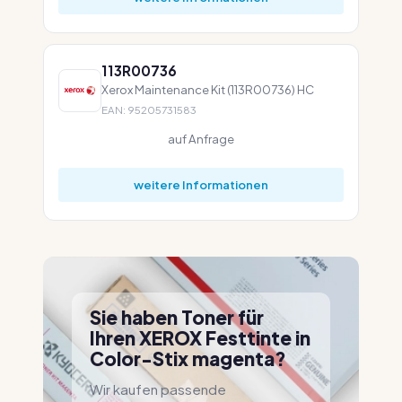
113R00736
Xerox Maintenance Kit (113R00736) HC
EAN: 95205731583
auf Anfrage
weitere Informationen
Sie haben Toner für
Ihren XEROX Festtinte in
Color-Stix magenta?
Wir kaufen passende