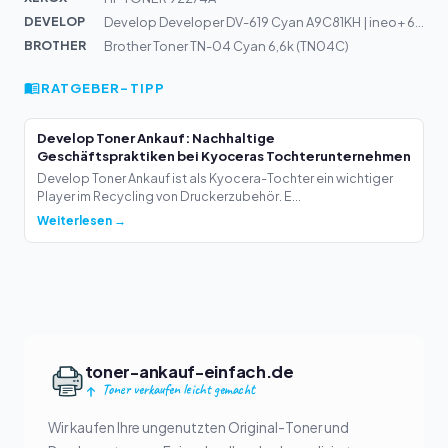
DEVELOP
Develop Developer DV-619 Cyan A9C81KH | ineo+ 658, 558,...
BROTHER
Brother Toner TN-04 Cyan 6,6k (TN04C)
RATGEBER-TIPP
Develop Toner Ankauf: Nachhaltige
Geschäftspraktiken bei Kyoceras Tochterunternehmen
Develop Toner Ankauf ist als Kyocera-Tochter ein wichtiger
Player im Recycling von Druckerzubehör. E...
Weiterlesen →
toner-ankauf-einfach.de
Toner verkaufen leicht gemacht
Wir kaufen Ihre ungenutzten Original-Toner und