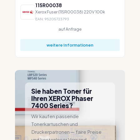
115R00038
Xerox Fuser (115R00038) 220V 100k
EAN: 95205723793
auf Anfrage
weitere Informationen
Sie haben Toner für
Ihren XEROX Phaser
7400 Series?
Wir kaufen passende
Tonerkartuschen und
Druckerpatronen — faire Preise
und kostenloser Versand.