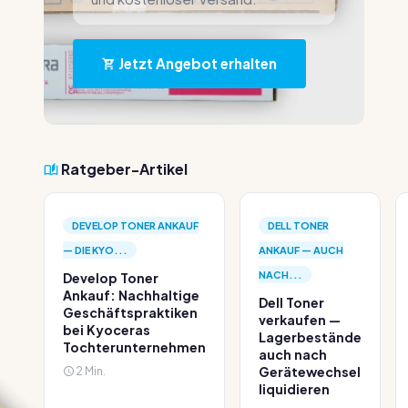
Jetzt Angebot erhalten
Ratgeber-Artikel
DEVELOP TONER ANKAUF
DELL TONER
— DIE KYO...
ANKAUF — AUCH
NACH...
Develop Toner
Ankauf: Nachhaltige
Dell Toner
Geschäftspraktiken
verkaufen —
bei Kyoceras
Lagerbestände
Tochterunternehmen
auch nach
2 Min.
Gerätewechsel
liquidieren