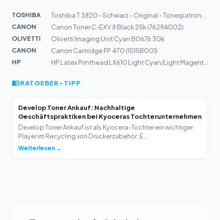
TOSHIBA
Toshiba T 3820 - Schwarz - Original - Tonerpatrone - f?...
CANON
Canon Toner C-EXV 8 Black 25k (7629A002)
OLIVETTI
Olivetti Imaging Unit Cyan B0676 30k
CANON
Canon Cartridge FP 470 (1515B001)
HP
HP Latex Printhead LX610 Light Cyan/Light Magenta CN669...
RATGEBER-TIPP
Develop Toner Ankauf: Nachhaltige
Geschäftspraktiken bei Kyoceras Tochterunternehmen
Develop Toner Ankauf ist als Kyocera-Tochter ein wichtiger
Player im Recycling von Druckerzubehör. E...
Weiterlesen →