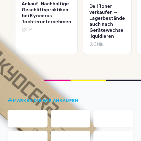
Ankauf: Nachhaltige
Dell Toner
Geschäftspraktiken
verkaufen —
bei Kyoceras
Lagerbestände
Tochterunternehmen
auch nach
2 Min.
Gerätewechsel
liquidieren
3 Min.
MARKEN DIE WIR ANKAUFEN