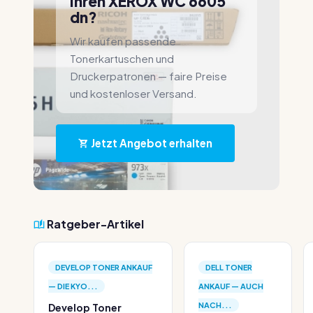
Ihren XEROX WC 6605
dn?
Wir kaufen passende
Tonerkartuschen und
Druckerpatronen — faire Preise
und kostenloser Versand.
Jetzt Angebot erhalten
Ratgeber-Artikel
DEVELOP TONER ANKAUF
DELL TONER
— DIE KYO...
ANKAUF — AUCH
NACH...
Develop Toner