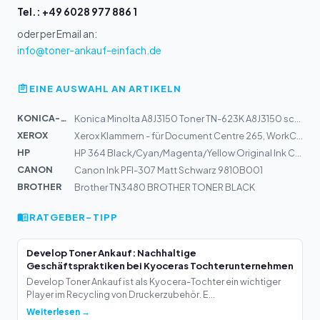
Tel.: +49 6028 977 886 1
oder per Email an:
info@toner-ankauf-einfach.de
EINE AUSWAHL AN ARTIKELN
KONICA-MIN...
Konica Minolta A8J3150 Toner TN-623K A8J3150 schwarz -...
XEROX
Xerox Klammern - für Document Centre 265, WorkCentre Pr...
HP
HP 364 Black/Cyan/Magenta/Yellow Original Ink Cartridge
CANON
Canon Ink PFI-307 Matt Schwarz 9810B001
BROTHER
Brother TN3480 BROTHER TONER BLACK
RATGEBER-TIPP
Develop Toner Ankauf: Nachhaltige
Geschäftspraktiken bei Kyoceras Tochterunternehmen
Develop Toner Ankauf ist als Kyocera-Tochter ein wichtiger
Player im Recycling von Druckerzubehör. E...
Weiterlesen →