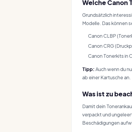
Welche Canon 
Grundsätzlich interess
Modelle. Das können se
Canon CLBP (Tonerk
Canon CRG (Druckp
Canon Tonerkits in
Tipp:
Auch wenn du nur
ab einer Kartusche an.
Was ist zu bea
Damit dein Tonerankauf 
verpackt und ungeleert 
Beschädigungen aufw