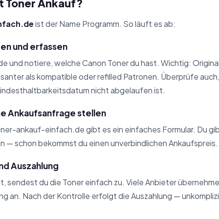
rt Toner Ankauf?
nfach.de
ist der Name Programm. So läuft es ab:
üfen und erfassen
e und notiere, welche Canon Toner du hast. Wichtig: Original
ssanter als kompatible oder refilled Patronen. Überprüfe auch
Mindesthaltbarkeitsdatum nicht abgelaufen ist.
se Ankaufsanfrage stellen
ner-ankauf-einfach.de gibt es ein einfaches Formular. Du gi
n — schon bekommst du einen unverbindlichen Ankaufspreis.
und Auszahlung
st, sendest du die Toner einfach zu. Viele Anbieter überneh
ng an. Nach der Kontrolle erfolgt die Auszahlung — unkomplizi