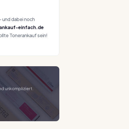
— und dabei noch
-ankauf-einfach.de
ollte Tonerankauf sein!
nd unkompliziert.