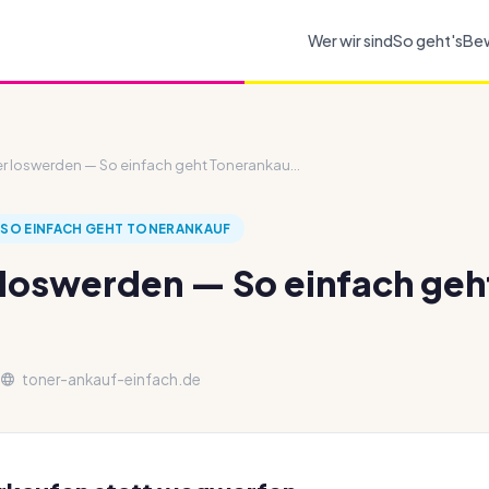
Wer wir sind
So geht's
Be
 loswerden — So einfach geht Tonerankau...
SO EINFACH GEHT TONERANKAUF
loswerden — So einfach geh
toner-ankauf-einfach.de