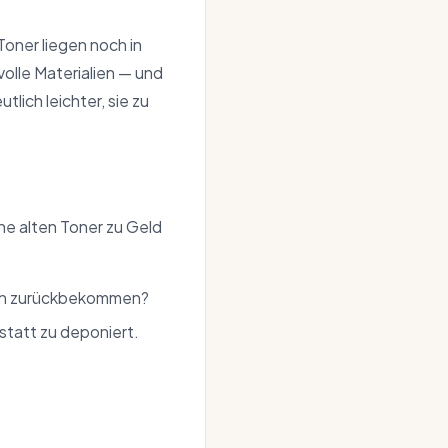
Toner liegen noch in
volle Materialien — und
utlich leichter, sie zu
ine alten Toner zu Geld
davon zurückbekommen?
tatt zu deponiert.