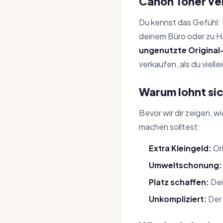
Canon Toner ve
Du kennst das Gefühl: 
deinem Büro oder zu Hau
ungenutzte Original
verkaufen, als du vielle
Warum lohnt si
Bevor wir dir zeigen, w
machen solltest:
Extra Kleingeld:
Ori
Umweltschonung:
Platz schaffen:
Dei
Unkompliziert:
Der 