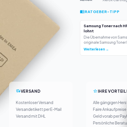
RATGEBER-TIPP
Samsung Toner nach HP
lohnt
Die Übernahme von Samsu
originale Samsung Toner b
Weiterlesen →
VERSAND
IHRE VORTEIL
Kostenloser Versand
Alle gängigen Herst
Versandetikett per E-Mail
Faire Ankaufpreise
Versand mit DHL
Geld vorab per Pay
Persönliche Berat