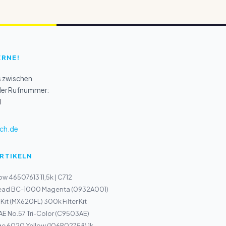
ERNE!
s zwischen
 der Rufnummer:
1
ch.de
ARTIKELN
ow 46507613 11,5k | C712
ead BC-1000 Magenta (0932A001)
Kit (MX620FL) 300k Filter Kit
E No.57 Tri-Color (C9503AE)
ge 6020 Yellow (106R02758) 1k