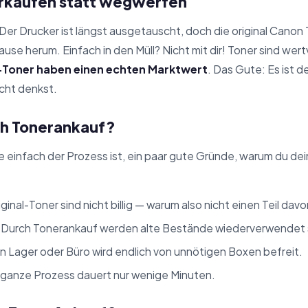
rkaufen statt wegwerfen
Der Drucker ist längst ausgetauscht, doch die original Canon 
se herum. Einfach in den Müll? Nicht mit dir! Toner sind wert
-Toner haben einen echten Marktwert
. Das Gute: Es ist de
icht denkst.
ch Tonerankauf?
ie einfach der Prozess ist, ein paar gute Gründe, warum du de
ginal-Toner sind nicht billig — warum also nicht einen Teil 
Durch Tonerankauf werden alte Bestände wiederverwendet s
n Lager oder Büro wird endlich von unnötigen Boxen befreit.
ganze Prozess dauert nur wenige Minuten.