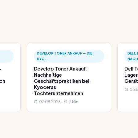
DEVELOP TONER ANKAUF — DIE
DELL
KYO...
NACH
-
Develop Toner Ankauf:
Dell 
Nachhaltige
Lager
och
Geschäftspraktiken bei
Gerät
Kyoceras
05.0
Tochterunternehmen
07.08.2026 ·
2 Min.