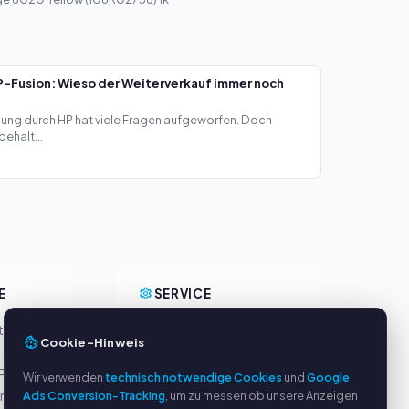
-Fusion: Wieso der Weiterverkauf immer noch
ng durch HP hat viele Fragen aufgeworfen. Doch
ehalt...
E
SERVICE
eller
Über uns
Cookie-Hinweis
Datenschutzerklärung
Pal
Impressum
Wir verwenden
technisch notwendige Cookies
und
Google
ung
Ads Conversion-Tracking
Häufige Fragen (FAQ)
, um zu messen ob unsere Anzeigen