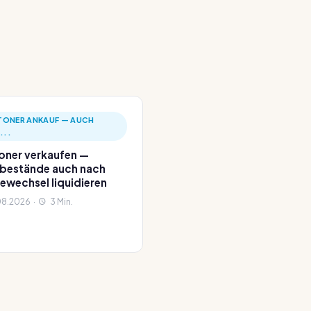
 TONER ANKAUF — AUCH
...
Toner verkaufen —
bestände auch nach
ewechsel liquidieren
8.2026 ·
3 Min.