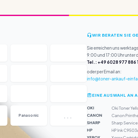
WIR BERATEN SIE G
Sie erreichen uns werktag
9:00 und 17:00 Uhr unter
Tel.: +49 6028 977 886 
oder per Email an:
info@toner-ankauf-einfa
EINE AUSWAHL AN 
OKI
Oki Toner Yell
...
CANON
Panasonic
Canon Printh
SHARP
Sharp Service 
HP
HP Ink C9503A
XEROX
Xerox Cartrid