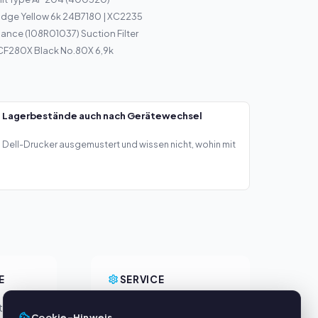
idge Yellow 6k 24B7180 | XC2235
ance (108R01037) Suction Filter
 CF280X Black No.80X 6,9k
— Lagerbestände auch nach Gerätewechsel
Dell-Drucker ausgemustert und wissen nicht, wohin mit
E
SERVICE
eller
Über uns
Cookie-Hinweis