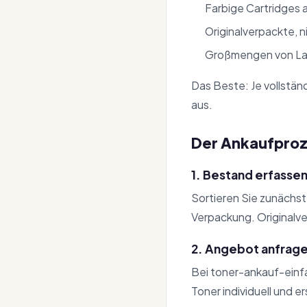
Farbige Cartridges 
Originalverpackte, 
Großmengen von La
Das Beste: Je vollstän
aus.
Der Ankaufproze
1. Bestand erfassen
Sortieren Sie zunächs
Verpackung. Originalve
2. Angebot anfrag
Bei toner-ankauf-einf
Toner individuell und e