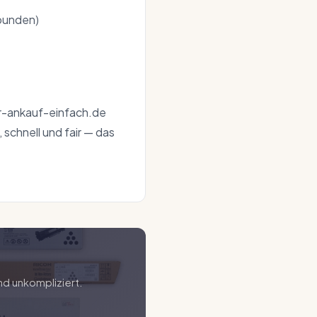
ebunden)
er-ankauf-einfach.de
 schnell und fair — das
nd unkompliziert.