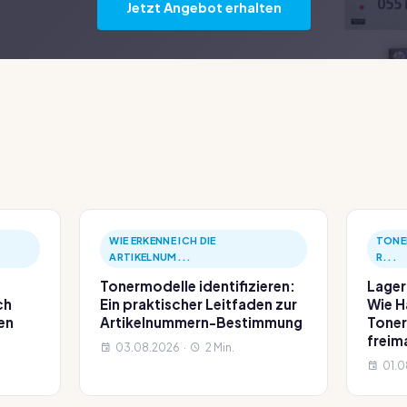
Jetzt Angebot erhalten
WIE ERKENNE ICH DIE
TONE
ARTIKELNUM...
R...
Tonermodelle identifizieren:
Lager
ch
Ein praktischer Leitfaden zur
Wie H
en
Artikelnummern-Bestimmung
Toner
freim
03.08.2026 ·
2 Min.
01.0