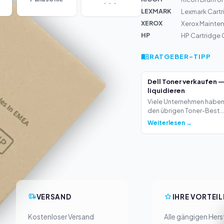
LEXMARK
Lexmark Cartr
XEROX
Xerox Mainten
HP
HP Cartridge
RATGEBER-TIPP
Dell Toner verkaufen 
liquidieren
Viele Unternehmen haben 
den übrigen Toner-Best...
Weiterlesen →
VERSAND
IHRE VORTEIL
Kostenloser Versand
Alle gängigen Herst