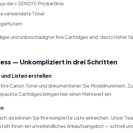
aus der i-SENSYS Produktlinie
nie verwendete Toner
gerhütern
diger und unbeschädigter Ihre Cartridges sind, desto höher fä
ss — Unkompliziert in drei Schritten
 und Listen erstellen
t Ihre Canon Toner und dokumentieren Sie Modellnummern, Z
rpackte Cartridges bringen hier einen Mehrwert ein.
en
ach.de können Sie Ihre komplette Liste einreichen. Unser T
rstellt Ihnen ein unverbindliches Ankaufsangebot — schnell un