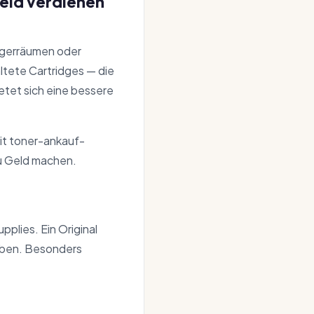
eld verdienen
agerräumen oder
ltete Cartridges — die
etet sich eine bessere
Mit toner-ankauf-
zu Geld machen.
plies. Ein Original
aben. Besonders