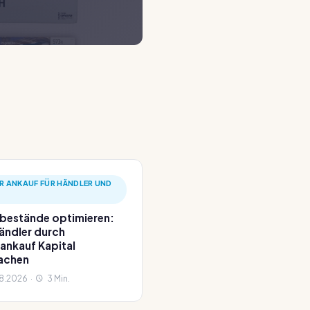
R ANKAUF FÜR HÄNDLER UND
bestände optimieren:
ändler durch
ankauf Kapital
achen
8.2026 ·
3 Min.