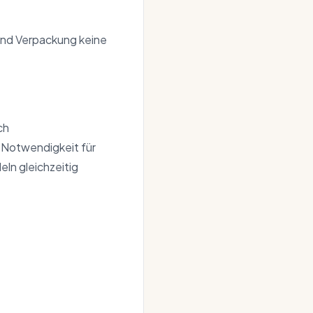
und Verpackung keine
ch
e Notwendigkeit für
ln gleichzeitig