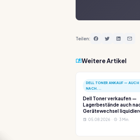
Teilen:
Weitere Artikel
DELL TONER ANKAUF — AUCH
NACH...
Dell Toner verkaufen —
Lagerbestände auch na
Gerätewechsel liquidier
05.08.2026 ·
3 Min.