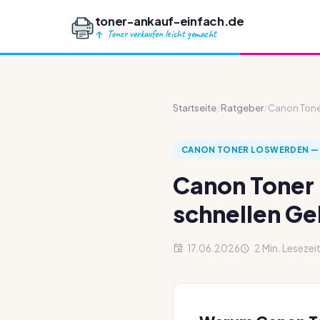
toner-ankauf-einfach.de
Toner verkaufen leicht gemacht
Startseite
/
Ratgeber
/
Canon Toner
CANON TONER LOSWERDEN — 
Canon Toner 
schnellen Ge
17.06.2026
2 Min. Lesezei