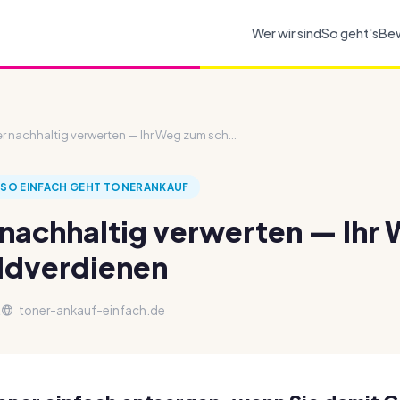
Wer wir sind
So geht's
Be
 nachhaltig verwerten — Ihr Weg zum sch...
SO EINFACH GEHT TONERANKAUF
nachhaltig verwerten — Ihr
ldverdienen
t
toner-ankauf-einfach.de