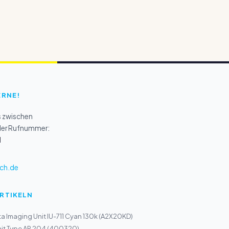
ERNE!
s zwischen
 der Rufnummer:
1
ch.de
ARTIKELN
a Imaging Unit IU-711 Cyan 130k (A2X20KD)
nit Type AP 204 (400320)