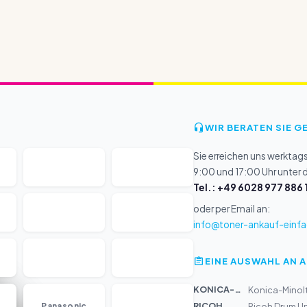
WIR BERATEN SIE G
Sie erreichen uns werktag
9:00 und 17:00 Uhr unter
Tel.: +49 6028 977 886 
oder per Email an:
info@toner-ankauf-einfa
EINE AUSWAHL AN 
KONICA-MIN...
Konica-Minolt
...
RICOH
Panasonic
Ricoh Drum U