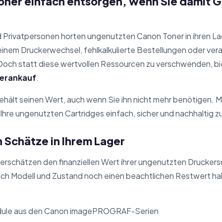
ner einfach entsorgen, wenn Sie damit G
 Privatpersonen horten ungenutzten Canon Toner in ihren L
nem Druckerwechsel, fehlkalkulierte Bestellungen oder vera
. Doch statt diese wertvollen Ressourcen zu verschwenden, bi
erankauf
.
ehält seinen Wert, auch wenn Sie ihn nicht mehr benötigen. 
Ihre ungenutzten Cartridges einfach, sicher und nachhaltig 
 Schätze in Ihrem Lager
rschätzen den finanziellen Wert ihrer ungenutzten Druckersup
ach Modell und Zustand noch einen beachtlichen Restwert h
ule aus den Canon imagePROGRAF-Serien