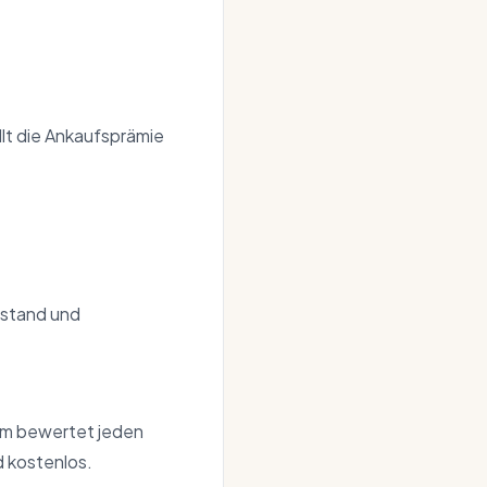
llt die Ankaufsprämie
ustand und
eam bewertet jeden
d kostenlos.