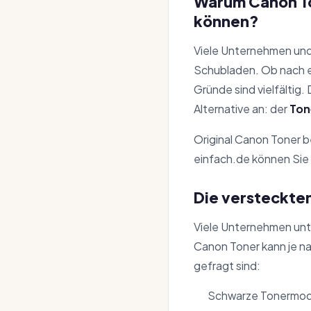
Warum Canon To
können?
Viele Unternehmen und
Schubladen. Ob nach ei
Gründe sind vielfältig
Alternative an: der
Ton
Original Canon Toner b
einfach.de können Sie 
Die versteckten
Viele Unternehmen unte
Canon Toner kann je n
gefragt sind:
Schwarze Tonermod