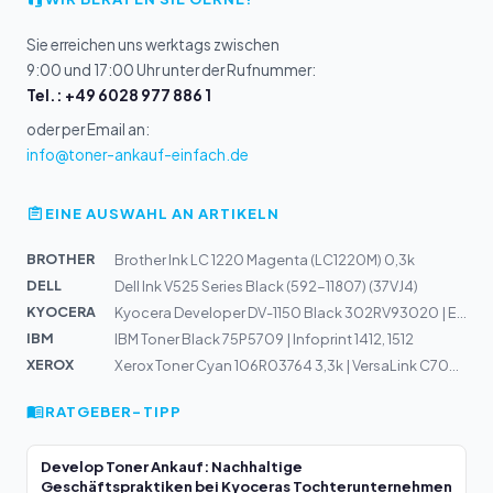
Sie erreichen uns werktags zwischen
9:00 und 17:00 Uhr unter der Rufnummer:
Tel.: +49 6028 977 886 1
oder per Email an:
info@toner-ankauf-einfach.de
EINE AUSWAHL AN ARTIKELN
BROTHER
Brother Ink LC 1220 Magenta (LC1220M) 0,3k
DELL
Dell Ink V525 Series Black (592-11807) (37VJ4)
KYOCERA
Kyocera Developer DV-1150 Black 302RV93020 | ECOSYS M20...
IBM
IBM Toner Black 75P5709 | Infoprint 1412, 1512
XEROX
Xerox Toner Cyan 106R03764 3,3k | VersaLink C7000
RATGEBER-TIPP
Develop Toner Ankauf: Nachhaltige
Geschäftspraktiken bei Kyoceras Tochterunternehmen