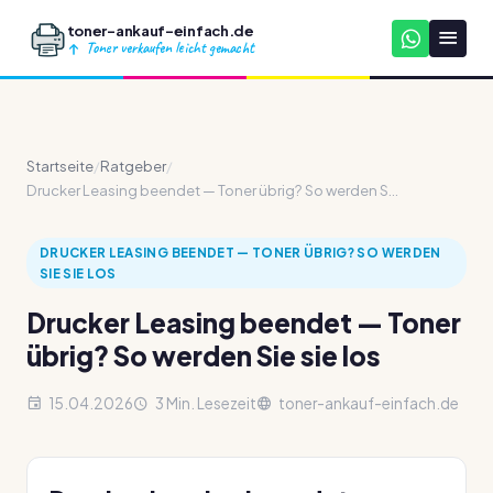
toner-ankauf-einfach.de
Toner verkaufen leicht gemacht
Startseite
/
Ratgeber
/
Drucker Leasing beendet — Toner übrig? So werden S...
DRUCKER LEASING BEENDET — TONER ÜBRIG? SO WERDEN
SIE SIE LOS
Drucker Leasing beendet — Toner
übrig? So werden Sie sie los
15.04.2026
3 Min. Lesezeit
toner-ankauf-einfach.de