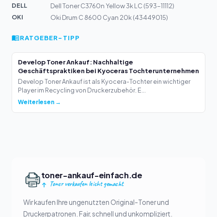
DELL
Dell Toner C3760n Yellow 3k LC (593-11112)
OKI
Oki Drum C 8600 Cyan 20k (43449015)
RATGEBER-TIPP
Develop Toner Ankauf: Nachhaltige
Geschäftspraktiken bei Kyoceras Tochterunternehmen
Develop Toner Ankauf ist als Kyocera-Tochter ein wichtiger
Player im Recycling von Druckerzubehör. E...
Weiterlesen →
toner-ankauf-einfach.de
Toner verkaufen leicht gemacht
Wir kaufen Ihre ungenutzten Original-Toner und
Druckerpatronen. Fair, schnell und unkompliziert.