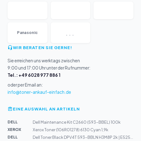
...
Panasonic
WIR BERATEN SIE GERNE!
Sie erreichen uns werktags zwischen
9:00 und 17:00 Uhr unter der Rufnummer:
Tel.: +49 6028 977 886 1
oder per Email an:
info@toner-ankauf-einfach.de
EINE AUSWAHL AN ARTIKELN
DELL
Dell Maintenance Kit C2660 (593-BBEL) 100k
XEROX
Xerox Toner (106R01278) 6130 Cyan 1,9k
DELL
Dell Toner Black DPV4T 593-BBLN H3M8P 2k | E525W