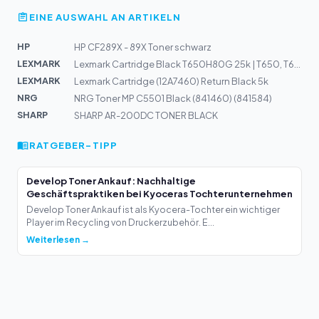
EINE AUSWAHL AN ARTIKELN
HP
HP CF289X - 89X Toner schwarz
LEXMARK
Lexmark Cartridge Black T650H80G 25k | T650, T652, T655...
LEXMARK
Lexmark Cartridge (12A7460) Return Black 5k
NRG
NRG Toner MP C5501 Black (841460) (841584)
SHARP
SHARP AR-200DC TONER BLACK
RATGEBER-TIPP
Develop Toner Ankauf: Nachhaltige
Geschäftspraktiken bei Kyoceras Tochterunternehmen
Develop Toner Ankauf ist als Kyocera-Tochter ein wichtiger
Player im Recycling von Druckerzubehör. E...
Weiterlesen →