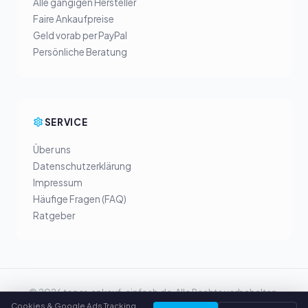
Alle gängigen Hersteller
Faire Ankaufpreise
Geld vorab per PayPal
Persönliche Beratung
SERVICE
Über uns
Datenschutzerklärung
Impressum
Häufige Fragen (FAQ)
Ratgeber
© 2026 toner-ankauf-einfach.de. Alle Rechte vorbehalten.
Cookies & Google Ads Tracking.
Toner verkaufen in Ihrer Stadt