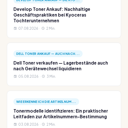
Develop Toner Ankauf: Nachhaltige
Geschäftspraktiken bei Kyoceras
Tochterunternehmen
07.08.2026 ·
2 Min.
DELL TONER ANKAUF — AUCH NACH...
Dell Toner verkaufen — Lagerbestände auch
nach Gerätewechsel liquidieren
05.08.2026 ·
3 Min.
WIE ERKENNE ICH DIE ARTIKELNUM...
Tonermodelle identifizieren: Ein praktischer
Leitfaden zur Artikelnummern-Bestimmung
03.08.2026 ·
2 Min.