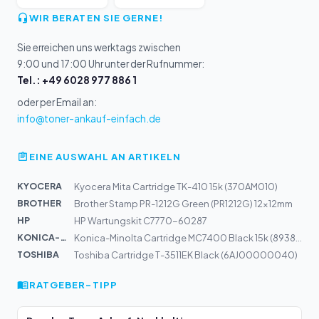
WIR BERATEN SIE GERNE!
Sie erreichen uns werktags zwischen
9:00 und 17:00 Uhr unter der Rufnummer:
Tel.: +49 6028 977 886 1
oder per Email an:
info@toner-ankauf-einfach.de
EINE AUSWAHL AN ARTIKELN
KYOCERA
Kyocera Mita Cartridge TK-410 15k (370AM010)
BROTHER
Brother Stamp PR-1212G Green (PR1212G) 12x12mm
HP
HP Wartungskit C7770-60287
KONICA-MIN...
Konica-Minolta Cartridge MC7400 Black 15k (8938621)
TOSHIBA
Toshiba Cartridge T-3511EK Black (6AJ00000040)
RATGEBER-TIPP