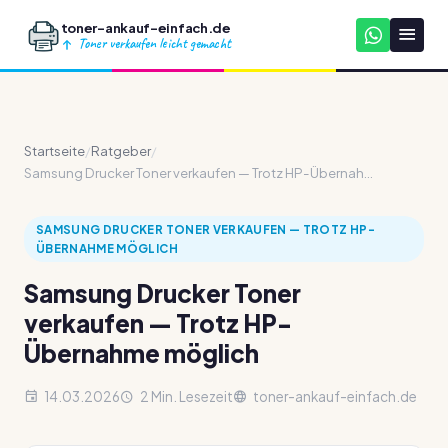
toner-ankauf-einfach.de
Toner verkaufen leicht gemacht
Startseite
/
Ratgeber
/
Samsung Drucker Toner verkaufen — Trotz HP-Übernah...
SAMSUNG DRUCKER TONER VERKAUFEN — TROTZ HP-
ÜBERNAHME MÖGLICH
Samsung Drucker Toner
verkaufen — Trotz HP-
Übernahme möglich
14.03.2026
2 Min. Lesezeit
toner-ankauf-einfach.de