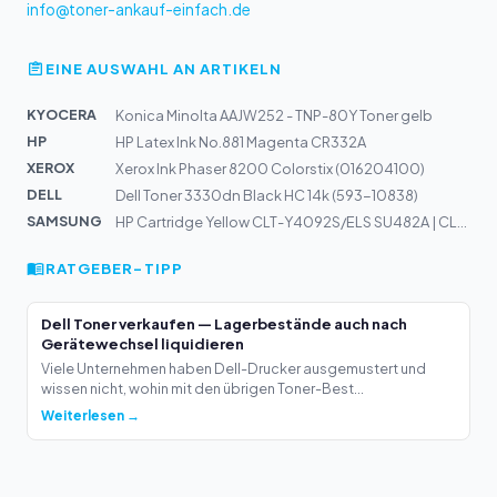
info@toner-ankauf-einfach.de
EINE AUSWAHL AN ARTIKELN
KYOCERA
Konica Minolta AAJW252 - TNP-80Y Toner gelb
HP
HP Latex Ink No.881 Magenta CR332A
XEROX
Xerox Ink Phaser 8200 Colorstix (016204100)
DELL
Dell Toner 3330dn Black HC 14k (593-10838)
SAMSUNG
HP Cartridge Yellow CLT-Y4092S/ELS SU482A | CLP-310, CL...
RATGEBER-TIPP
Dell Toner verkaufen — Lagerbestände auch nach
Gerätewechsel liquidieren
Viele Unternehmen haben Dell-Drucker ausgemustert und
wissen nicht, wohin mit den übrigen Toner-Best...
Weiterlesen →