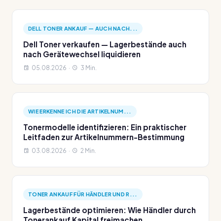
DELL TONER ANKAUF — AUCH NACH...
Dell Toner verkaufen — Lagerbestände auch
nach Gerätewechsel liquidieren
05.08.2026 ·
3 Min.
WIE ERKENNE ICH DIE ARTIKELNUM...
Tonermodelle identifizieren: Ein praktischer
Leitfaden zur Artikelnummern-Bestimmung
03.08.2026 ·
2 Min.
TONER ANKAUF FÜR HÄNDLER UND R...
Lagerbestände optimieren: Wie Händler durch
Tonerankauf Kapital freimachen