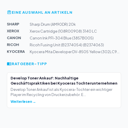
EINE AUSWAHL AN ARTIKELN
SHARP
Sharp Drum (AM90DR) 20k
XEROX
Xerox Cartridge (108R00908) 3140 LC
CANON
Canon Ink PFI-304 Blue (3857B005)
RICOH
Ricoh Fusing Unit (B2374054) (B2374063)
KYOCERA
Kyocera Mita Developer DV-8505 Yellow (302LC93040)
RATGEBER-TIPP
Develop Toner Ankauf: Nachhaltige
Geschäftspraktiken bei Kyoceras Tochterunternehmen
Develop Toner Ankauf ist als Kyocera-Tochter ein wichtiger
Player im Recycling von Druckerzubehör. E...
Weiterlesen →