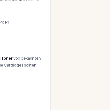
erden
l Toner
von bekannten
e Cartridges sollten: