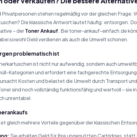
n oder verkaufen? Die bessere Alternativ
 Privatpersonen stehen regelmäßig vor der gleichen Frage: W
schen? Die klassische Antwort lautet häufig: entsorgen. Do
native – der
Toner Ankauf
. Bei toner-ankauf-einfach.de könn
abei sowohl Geld verdienen als auch die Umwelt schonen.
gen problematisch ist
nerkartuschen ist nicht nur aufwendig, sondern auch umwelt
ll-Kategorien und erfordert eine fachgerechte Entsorgung d
ursacht Kosten und belastet die Umwelt durch Transport und
oner sind noch vollständig funktionsfähig und wertvoll – sie in
ich unrentabel.
onerankaufs
et gleich mehrere Vorteile gegenüber der klassischen Entso
ung:
Sie erhalten Geld für Ihre ungenutzten Cartridges, sta