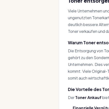
Toner entsorge
Viele Unternehmen und
ungenutzten Tonerkartu
deutlich bessere Alter
Toner verkaufen und d
Warum Toner entsor
Die Entsorgung von To
gehört zu den Sondermü
Unternehmen. Dies ver
kommt: Viele Original-T
somit auch wirtschaftl
Die Vorteile des T
Der
Toner Ankauf
biet
Finanzielle Vergüt