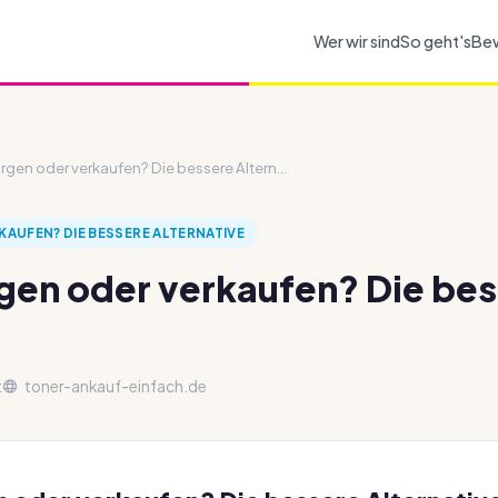
Wer wir sind
So geht's
Be
rgen oder verkaufen? Die bessere Altern...
AUFEN? DIE BESSERE ALTERNATIVE
gen oder verkaufen? Die be
t
toner-ankauf-einfach.de