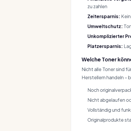
zu zahlen
Zeitersparnis:
Kein
Umweltschutz:
Ton
Unkomplizierter P
Platzersparnis:
Lag
Welche Toner könn
Nicht alle Toner sind f
Herstellern handeln – 
Noch originalverpac
Nicht abgelaufen od
Vollständig und funk
Originalprodukte st