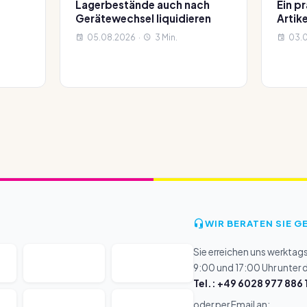
Lagerbestände auch nach
Ein p
Gerätewechsel liquidieren
Arti
05.08.2026 ·
3 Min.
03.0
WIR BERATEN SIE G
Sie erreichen uns werktag
9:00 und 17:00 Uhr unter
Tel.: +49 6028 977 886 
oder per Email an: