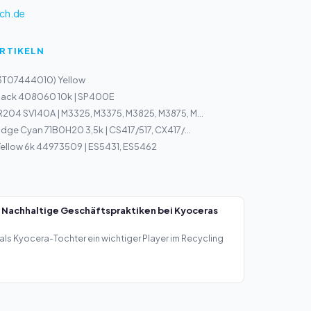
ch.de
ARTIKELN
13T07444010) Yellow
Black 408060 10k | SP400E
204 SV140A | M3325, M3375, M3825, M3875, M...
idge Cyan 71B0H20 3,5k | CS417/517, CX417/...
Yellow 6k 44973509 | ES5431, ES5462
 Nachhaltige Geschäftspraktiken bei Kyoceras
als Kyocera-Tochter ein wichtiger Player im Recycling