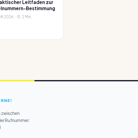
raktischer Leitfaden zur
kelnummern-Bestimmung
8.2026 ·
2 Min.
ERNE!
s zwischen
 der Rufnummer:
1