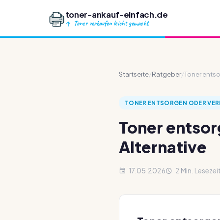
toner-ankauf-einfach.de
Toner verkaufen leicht gemacht
Startseite
/
Ratgeber
/
Toner entso
TONER ENTSORGEN ODER VERK
Toner entsor
Alternative
17.05.2026
2 Min. Lesezei