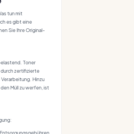
e
as tun mit
ch es gibt eine
en Sie Ihre Original-
belastend. Toner
urch zertifizierte
 Verarbeitung. Hinzu
 den Müll zu werfen, ist
rgung:
tt Entsorgungsgebühren