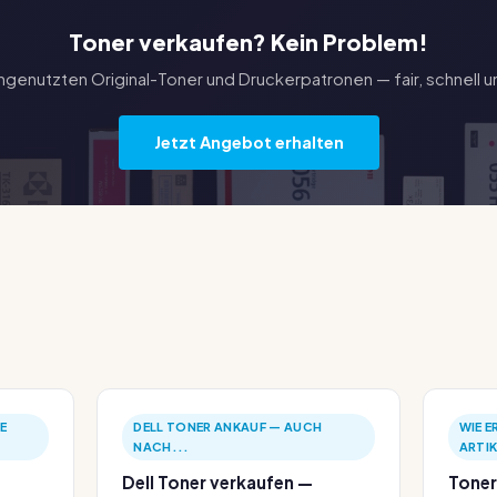
Toner verkaufen? Kein Problem!
ungenutzten Original-Toner und Druckerpatronen — fair, schnell u
Jetzt Angebot erhalten
E
DELL TONER ANKAUF — AUCH
WIE E
NACH...
ARTI
Dell Toner verkaufen —
Toner