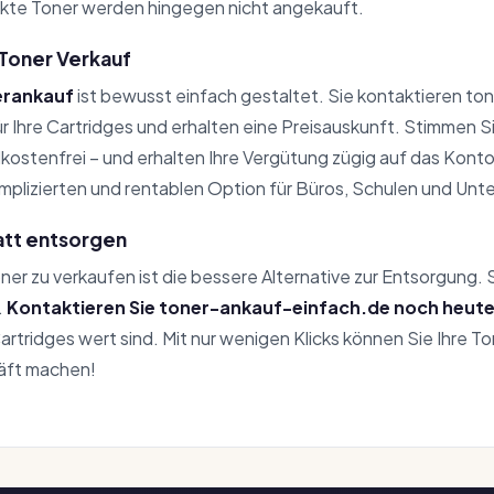
kte Toner werden hingegen nicht angekauft.
 Toner Verkauf
erankauf
ist bewusst einfach gestaltet. Sie kontaktieren to
 Ihre Cartridges und erhalten eine Preisauskunft. Stimmen S
dkostenfrei – und erhalten Ihre Vergütung zügig auf das Kont
mplizierten und rentablen Option für Büros, Schulen und Un
att entsorgen
Toner zu verkaufen ist die bessere Alternative zur Entsorgung.
.
Kontaktieren Sie toner-ankauf-einfach.de noch heut
artridges wert sind. Mit nur wenigen Klicks können Sie Ihre T
äft machen!