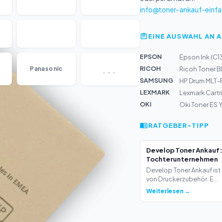
info@toner-ankauf-einfa
EINE AUSWAHL AN 
EPSON
Epson Ink (C
...
RICOH
Panasonic
Ricoh Toner 
SAMSUNG
HP Drum MLT-R
LEXMARK
Lexmark Cartr
OKI
Oki Toner ES 
RATGEBER-TIPP
Develop Toner Ankauf:
Tochterunternehmen
Develop Toner Ankauf ist 
von Druckerzubehör. E...
Weiterlesen →