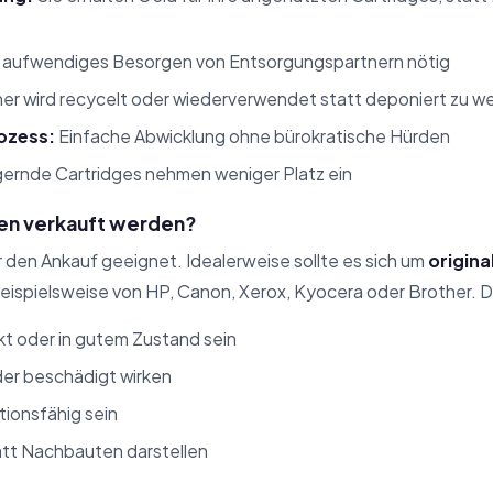
 aufwendiges Besorgen von Entsorgungspartnern nötig
er wird recycelt oder wiederverwendet statt deponiert zu w
rozess:
Einfache Abwicklung ohne bürokratische Hürden
ernde Cartridges nehmen weniger Platz ein
en verkauft werden?
ür den Ankauf geeignet. Idealerweise sollte es sich um
origina
beispielsweise von HP, Canon, Xerox, Kyocera oder Brother. Di
kt oder in gutem Zustand sein
er beschädigt wirken
tionsfähig sein
att Nachbauten darstellen