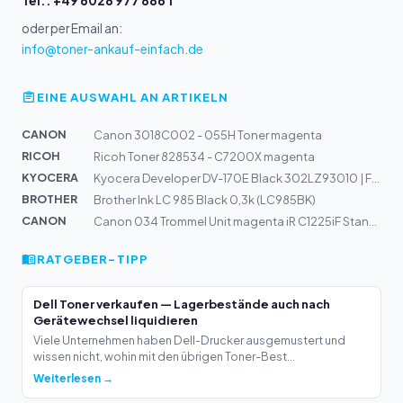
Tel.: +49 6028 977 886 1
oder per Email an:
info@toner-ankauf-einfach.de
EINE AUSWAHL AN ARTIKELN
CANON
Canon 3018C002 - 055H Toner magenta
RICOH
Ricoh Toner 828534 - C7200X magenta
KYOCERA
Kyocera Developer DV-170E Black 302LZ93010 | FS-1320D,...
BROTHER
Brother Ink LC 985 Black 0,3k (LC985BK)
CANON
Canon 034 Trommel Unit magenta iR C1225iF Standardkapaz...
RATGEBER-TIPP
Dell Toner verkaufen — Lagerbestände auch nach
Gerätewechsel liquidieren
Viele Unternehmen haben Dell-Drucker ausgemustert und
wissen nicht, wohin mit den übrigen Toner-Best...
Weiterlesen →