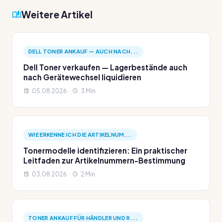
Weitere Artikel
DELL TONER ANKAUF — AUCH NACH...
Dell Toner verkaufen — Lagerbestände auch
nach Gerätewechsel liquidieren
05.08.2026 ·
3 Min.
WIE ERKENNE ICH DIE ARTIKELNUM...
Tonermodelle identifizieren: Ein praktischer
Leitfaden zur Artikelnummern-Bestimmung
03.08.2026 ·
2 Min.
TONER ANKAUF FÜR HÄNDLER UND R...