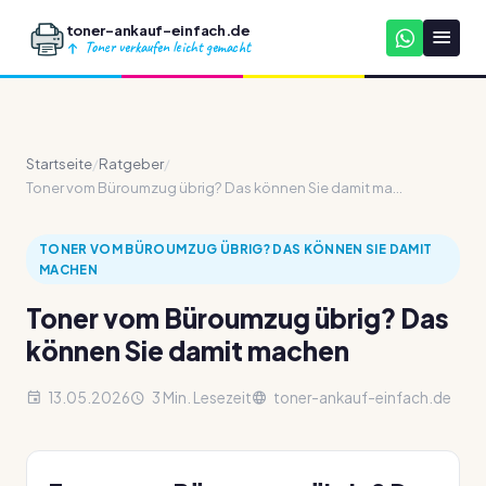
toner-ankauf-einfach.de
Toner verkaufen leicht gemacht
Startseite
/
Ratgeber
/
Toner vom Büroumzug übrig? Das können Sie damit ma...
TONER VOM BÜROUMZUG ÜBRIG? DAS KÖNNEN SIE DAMIT
MACHEN
Toner vom Büroumzug übrig? Das
können Sie damit machen
13.05.2026
3 Min. Lesezeit
toner-ankauf-einfach.de