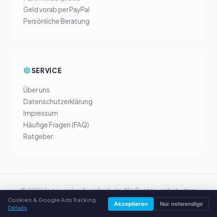
Geld vorab per PayPal
Persönliche Beratung
SERVICE
Über uns
Datenschutzerklärung
Impressum
Häufige Fragen (FAQ)
Ratgeber
© 2026 toner-ankauf-einfach.de. Alle Rechte vorbehalten.
Cookies & Google Ads Tracking.
Toner verkaufen in Ihrer Stadt
Akzeptieren
Nur notwendige
Details