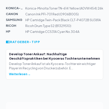
KONICA-MIN...
Konica-Minolta Toner TN-614 Yellow (A0VW454) 26k
CANON
Canon Ink PFI-701 Red (0906B005)
SAMSUNG
HP Cartridge Twin-Pack Black CLT-P4072B SU381A
RICOH
Ricoh Drum Type S2 (B1329510)
HP
HP Cartridge CC531A Cyan No.304A
RATGEBER-TIPP
Develop Toner Ankauf: Nachhaltige
Geschäftspraktiken bei Kyoceras Tochterunternehmen
Develop Toner Ankauf ist als Kyocera-Tochter ein wichtiger
Player im Recycling von Druckerzubehör. E...
Weiterlesen →