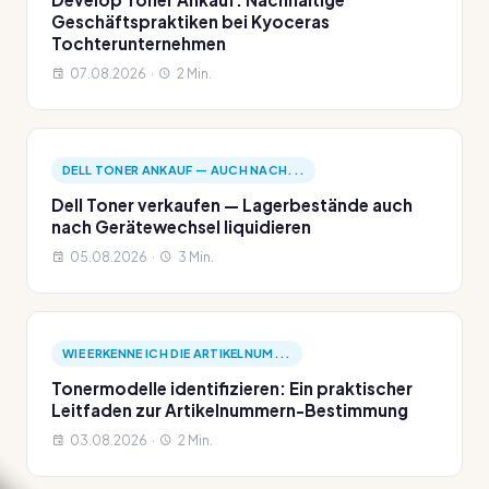
Geschäftspraktiken bei Kyoceras
Tochterunternehmen
07.08.2026 ·
2 Min.
DELL TONER ANKAUF — AUCH NACH...
Dell Toner verkaufen — Lagerbestände auch
nach Gerätewechsel liquidieren
05.08.2026 ·
3 Min.
WIE ERKENNE ICH DIE ARTIKELNUM...
Tonermodelle identifizieren: Ein praktischer
Leitfaden zur Artikelnummern-Bestimmung
03.08.2026 ·
2 Min.