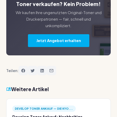
Toner verkaufen? Kein Problem!
Wir kaufen Ihre ungenutzten Original-Toner und
Druckerpatronen — fair, schnell und
unkompliziert.
Jetzt Angebot erhalten
Teilen:
Weitere Artikel
DEVELOP TONER ANKAUF — DIE KYO...
Develop Toner Ankauf: Nachhaltige