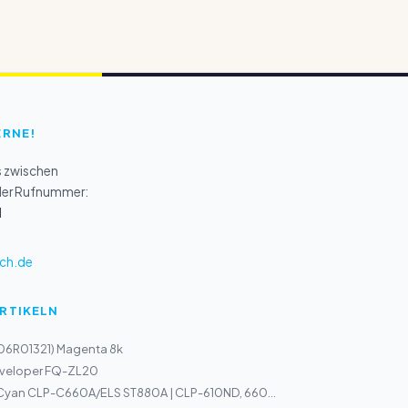
ERNE!
s zwischen
 der Rufnummer:
1
ch.de
ARTIKELN
106R01321) Magenta 8k
veloper FQ-ZL20
 Cyan CLP-C660A/ELS ST880A | CLP-610ND, 660...