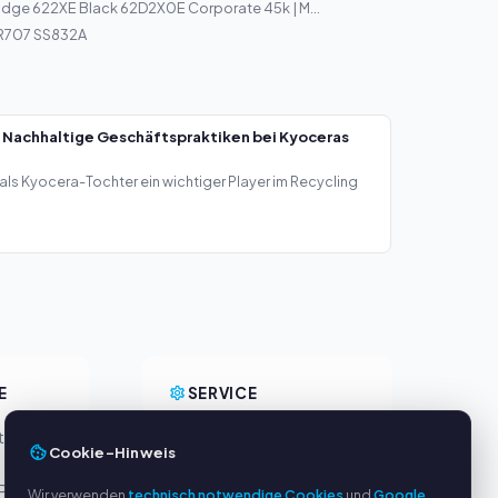
idge 622XE Black 62D2X0E Corporate 45k | M...
R707 SS832A
 Nachhaltige Geschäftspraktiken bei Kyoceras
als Kyocera-Tochter ein wichtiger Player im Recycling
E
SERVICE
eller
Über uns
Cookie-Hinweis
Datenschutzerklärung
Pal
Impressum
Wir verwenden
technisch notwendige Cookies
und
Google