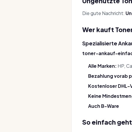
Ungenutzte Ton
Die gute Nachricht:
Un
Wer kauft Tone
Spezialisierte Anka
toner-ankauf-einfa
Alle Marken:
HP, Ca
Bezahlung vorab p
Kostenloser DHL-
Keine Mindestme
Auch B-Ware
So einfach geht