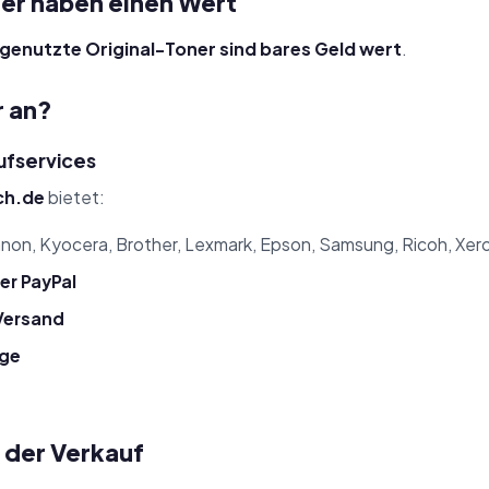
er haben einen Wert
genutzte Original-Toner sind bares Geld wert
.
r an?
ufservices
ch.de
bietet:
non, Kyocera, Brother, Lexmark, Epson, Samsung, Ricoh, Xer
er PayPal
Versand
nge
 der Verkauf