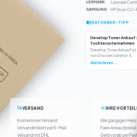
LEXMARK
Lexmark Cartr
SAMSUNG
HP Drum CLT-
RATGEBER-TIPP
Develop Toner Ankauf:
Tochterunternehmen
Develop Toner Ankauf ist 
von Druckerzubehör. E...
Weiterlesen →
VERSAND
IHRE VORTEIL
Kostenloser Versand
Alle gängigen Herst
Versandetikett per E-Mail
Faire Ankaufpreise
Versand mit DHL
Geld vorab per Pay