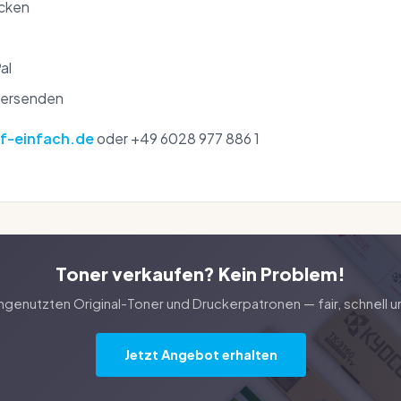
icken
al
versenden
f-einfach.de
oder +49 6028 977 886 1
Toner verkaufen? Kein Problem!
ungenutzten Original-Toner und Druckerpatronen — fair, schnell u
Jetzt Angebot erhalten