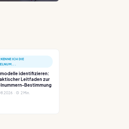
RKENNE ICH DIE
KELNUM...
modelle identifizieren:
raktischer Leitfaden zur
kelnummern-Bestimmung
8.2026 ·
2 Min.