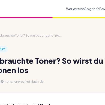
Wer wir sind
So geht's
Be
ebrauchte Toner? So wirst du ungenutzte...
ER?
brauchte Toner? So wirst du
onen los
t
toner-ankauf-einfach.de