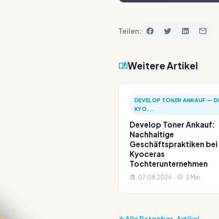
Teilen:
Weitere Artikel
DEVELOP TONER ANKAUF — DI
KYO...
Develop Toner Ankauf:
Nachhaltige
Geschäftspraktiken bei
Kyoceras
Tochterunternehmen
07.08.2026 ·
2 Min.
Alle Ratgeber-Artikel