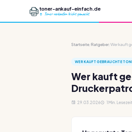
toner-ankauf-einfach.de
Toner verkaufen leicht gemacht
Startseite
/
Ratgeber
/
Wer kauft g
WER KAUFT GEBRAUCHTE TON
Wer kauft ge
Druckerpatr
29.03.2026
1 Min. Lesezei