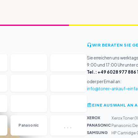
WIR BERATEN SIE G
Sie erreichen uns werktag
9:00 und 17:00 Uhr unter
Tel.: +49 6028 977 886 
oder per Email an:
info@toner-ankauf-einfa
EINE AUSWAHL AN 
XEROX
Xerox Toner (
...
PANASONIC
Panasonic
Panasonic De
SAMSUNG
HP Cartridge