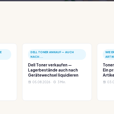
E
DELL TONER ANKAUF — AUCH
WIE E
NACH...
ARTI
Dell Toner verkaufen —
Toner
Lagerbestände auch nach
Ein p
Gerätewechsel liquidieren
Arti
05.08.2026 ·
3 Min.
03.0