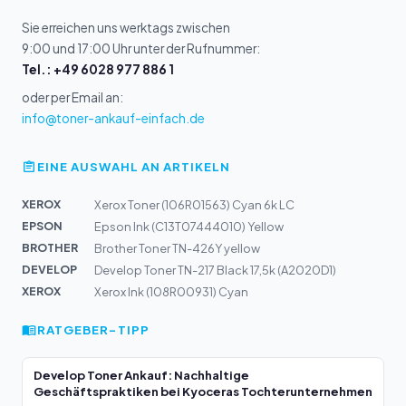
Sie erreichen uns werktags zwischen
9:00 und 17:00 Uhr unter der Rufnummer:
Tel.: +49 6028 977 886 1
oder per Email an:
info@toner-ankauf-einfach.de
EINE AUSWAHL AN ARTIKELN
XEROX
Xerox Toner (106R01563) Cyan 6k LC
EPSON
Epson Ink (C13T07444010) Yellow
BROTHER
Brother Toner TN-426Y yellow
DEVELOP
Develop Toner TN-217 Black 17,5k (A2020D1)
XEROX
Xerox Ink (108R00931) Cyan
RATGEBER-TIPP
Develop Toner Ankauf: Nachhaltige
Geschäftspraktiken bei Kyoceras Tochterunternehmen