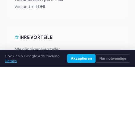
Versand mit DHL
IHRE VORTEILE
Alle gängigen Hersteller
Cookies & Google Ads Tracking.
Faire Ankaufpreise
Akzeptieren
Nur notwendige
Details
Geld vorab per PayPal
Persönliche Beratung
SERVICE
Über uns
Datenschutzerklärung
Impressum