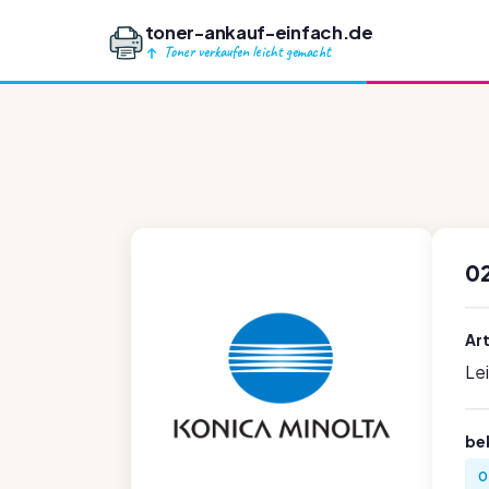
toner-ankauf-einfach.de
Toner verkaufen leicht gemacht
0
Ar
Le
be
0