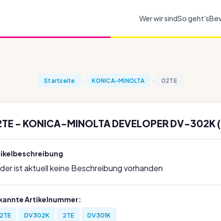
Wer wir sind
So geht's
Be
Startseite
KONICA-MINOLTA
02TE
2TE - KONICA-MINOLTA DEVELOPER DV-302K (
tikelbeschreibung
ider ist aktuell keine Beschreibung vorhanden
kannte Artikelnummer:
2TE
DV302K
2TE
DV301K