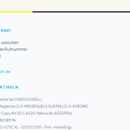
ERNE!
s zwischen
 der Rufnummer:
1
ch.de
ARTIKELN
eiter 1er CS820/CX82x/
 Magenta CLX-M8380A/ELS SU591A | CLX-8380ND
 Copy Kit DCC 6520 Yellow 6k (652511116)
 B0189 9k
I-571C XL - 0332C001 - 11 ml - Hohe Ergi...