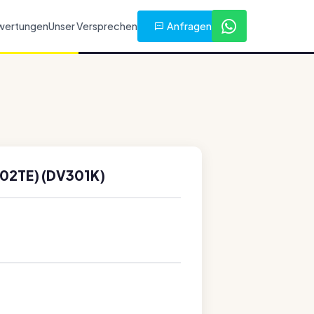
Anfragen
wertungen
Unser Versprechen
02TE) (DV301K)