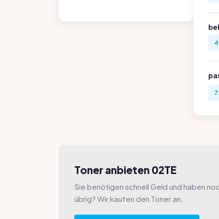
be
4
pa
7
Toner anbieten 02TE
Sie benötigen schnell Geld und haben no
übrig? Wir kaufen den Toner an.