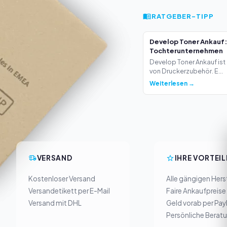
RATGEBER-TIPP
Develop Toner Ankauf:
Tochterunternehmen
Develop Toner Ankauf ist 
von Druckerzubehör. E...
Weiterlesen →
VERSAND
IHRE VORTEIL
Kostenloser Versand
Alle gängigen Herst
Versandetikett per E-Mail
Faire Ankaufpreise
Versand mit DHL
Geld vorab per Pay
Persönliche Berat