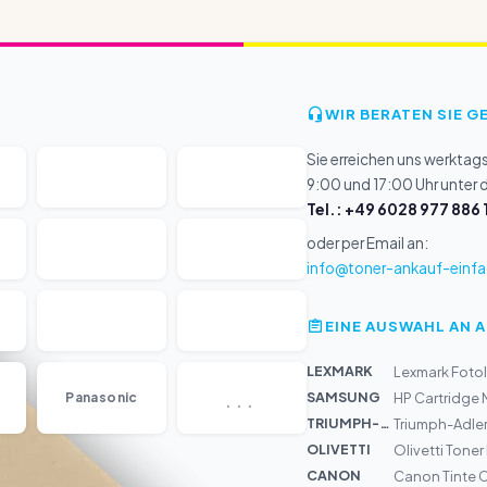
WIR BERATEN SIE G
Sie erreichen uns werktag
9:00 und 17:00 Uhr unter
Tel.: +49 6028 977 886 
oder per Email an:
info@toner-ankauf-einfa
EINE AUSWAHL AN 
LEXMARK
Lexmark Fotol
...
SAMSUNG
Panasonic
HP Cartridge
TRIUMPH-AD...
Triumph-Adler
OLIVETTI
Olivetti Toner
CANON
Canon Tinte CL