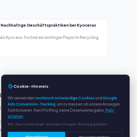
 Nachhaltige Geschäftspraktiken bei Kyoceras
als Kyocera-Tochter ein wichtiger Player im Recycling
Cookie-Hinweis
E
SERVICE
Wir verwenden
technisch notwendige Cookies
und
Google
Ads Conversion-Tracking
, um zu messen ob unsere Anzeigen
eller
Über uns
funktionieren. Kein Profiling, keine Datenweitergabe.
Mehr
Datenschutzerklärung
erfahren
Pal
Impressum
Bei „Nur notwendige“ wird kein Google-Tracking geladen.
ung
Häufige Fragen (FAQ)