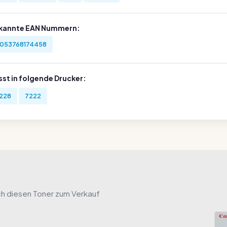
kannte EAN Nummern:
053768174458
sst in folgende Drucker:
228
7222
ch diesen Toner zum Verkauf