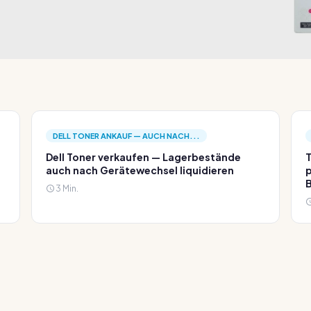
DELL TONER ANKAUF — AUCH NACH...
Dell Toner verkaufen — Lagerbestände
T
auch nach Gerätewechsel liquidieren
p
3 Min.