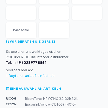
...
Panasonic
WIR BERATEN SIE GERNE!
Sie erreichen uns werktags zwischen
9:00 und 17:00 Uhr unter der Rufnummer:
Tel.: +49 6028 977 886 1
oder per Email an:
info@toner-ankauf-einfach.de
EINE AUSWAHL AN ARTIKELN
RICOH
Ricoh Toner MP W7140 (821021) 2,2k
EPSON
Epson Ink Yellow (C13T05944010)