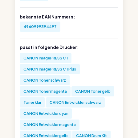
bekannte EAN Nummern:
4960999394497
passt in folgende Drucker:
CANON imagePRESS C 1
CANON imagePRESS C 1 Plus
CANON Toner schwarz
CANON Toner magenta
CANON Toner gelb
Toner klar
CANON Entwickler schwarz
CANON Entwickler cyan
CANON Entwickler magenta
CANON Entwickler gelb
CANON Drum Kit