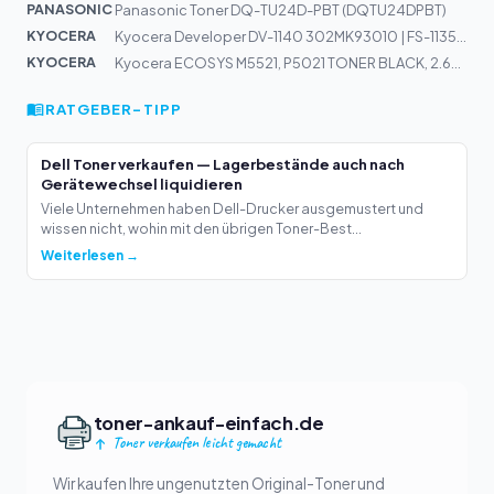
PANASONIC
Panasonic Toner DQ-TU24D-PBT (DQTU24DPBT)
KYOCERA
Kyocera Developer DV-1140 302MK93010 | FS-1135MFP
KYOCERA
Kyocera ECOSYS M5521, P5021 TONER BLACK, 2.600 S., 1T02...
RATGEBER-TIPP
Dell Toner verkaufen — Lagerbestände auch nach
Gerätewechsel liquidieren
Viele Unternehmen haben Dell-Drucker ausgemustert und
wissen nicht, wohin mit den übrigen Toner-Best...
Weiterlesen →
toner-ankauf-einfach.de
Toner verkaufen leicht gemacht
Wir kaufen Ihre ungenutzten Original-Toner und