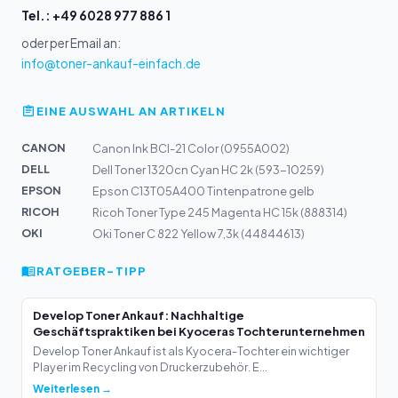
Tel.: +49 6028 977 886 1
oder per Email an:
info@toner-ankauf-einfach.de
EINE AUSWAHL AN ARTIKELN
CANON
Canon Ink BCI-21 Color (0955A002)
DELL
Dell Toner 1320cn Cyan HC 2k (593-10259)
EPSON
Epson C13T05A400 Tintenpatrone gelb
RICOH
Ricoh Toner Type 245 Magenta HC 15k (888314)
OKI
Oki Toner C 822 Yellow 7,3k (44844613)
RATGEBER-TIPP
Develop Toner Ankauf: Nachhaltige
Geschäftspraktiken bei Kyoceras Tochterunternehmen
Develop Toner Ankauf ist als Kyocera-Tochter ein wichtiger
Player im Recycling von Druckerzubehör. E...
Weiterlesen →