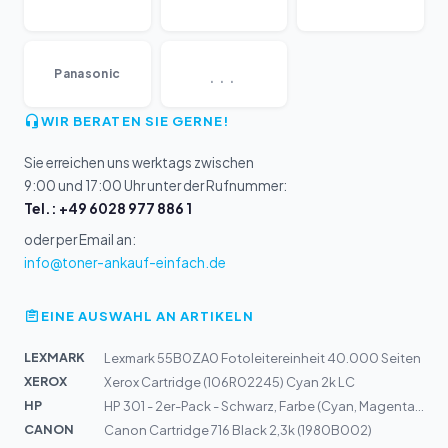
...
Panasonic
WIR BERATEN SIE GERNE!
Sie erreichen uns werktags zwischen
9:00 und 17:00 Uhr unter der Rufnummer:
Tel.: +49 6028 977 886 1
oder per Email an:
info@toner-ankauf-einfach.de
EINE AUSWAHL AN ARTIKELN
LEXMARK
Lexmark 55B0ZA0 Fotoleitereinheit 40.000 Seiten
XEROX
Xerox Cartridge (106R02245) Cyan 2k LC
HP
HP 301 - 2er-Pack - Schwarz, Farbe (Cyan, Magenta, Gelb...
CANON
Canon Cartridge 716 Black 2,3k (1980B002)