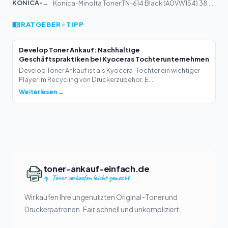
KONICA-MIN...
Konica-Minolta Toner TN-614 Black (A0VW154) 38,5k
RATGEBER-TIPP
Develop Toner Ankauf: Nachhaltige
Geschäftspraktiken bei Kyoceras Tochterunternehmen
Develop Toner Ankauf ist als Kyocera-Tochter ein wichtiger
Player im Recycling von Druckerzubehör. E...
Weiterlesen →
toner-ankauf-einfach.de
Toner verkaufen leicht gemacht
Wir kaufen Ihre ungenutzten Original-Toner und
Druckerpatronen. Fair, schnell und unkompliziert.