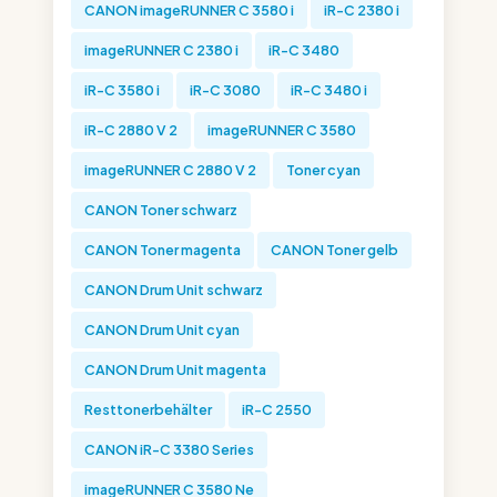
CANON imageRUNNER C 3580 i
iR-C 2380 i
imageRUNNER C 2380 i
iR-C 3480
iR-C 3580 i
iR-C 3080
iR-C 3480 i
iR-C 2880 V 2
imageRUNNER C 3580
imageRUNNER C 2880 V 2
Toner cyan
CANON Toner schwarz
CANON Toner magenta
CANON Toner gelb
CANON Drum Unit schwarz
CANON Drum Unit cyan
CANON Drum Unit magenta
Resttonerbehälter
iR-C 2550
CANON iR-C 3380 Series
imageRUNNER C 3580 Ne