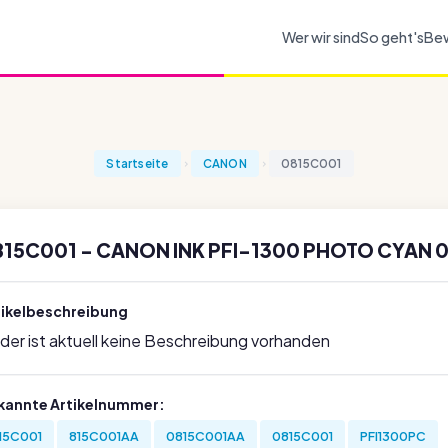
Wer wir sind
So geht's
Be
Startseite
CANON
0815C001
815C001 - CANON INK PFI-1300 PHOTO CYAN 
tikelbeschreibung
ider ist aktuell keine Beschreibung vorhanden
kannte Artikelnummer:
15C001
815C001AA
0815C001AA
0815C001
PFI1300PC