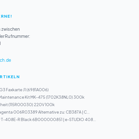
ERNE!
s zwischen
 der Rufnummer:
1
ch.de
ARTIKELN
3 Faxkarte J1 (6981A006)
 Maintenance Kit MK-475 (1702K38NL0) 300k
inheit (115R00030) 220V 100k
genta 006R03389 Alternative zu: CB387A | C...
r T-408E-R Black 6B000000851 | e-STUDIO 408...