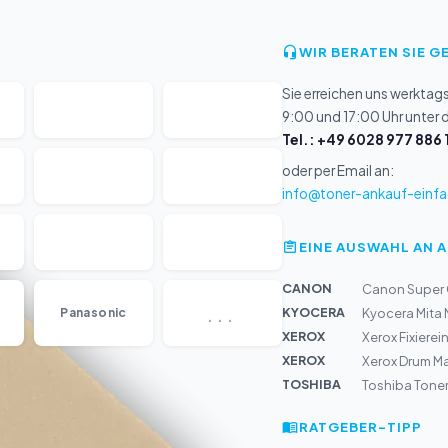
WIR BERATEN SIE G
Sie erreichen uns werktag
9:00 und 17:00 Uhr unter
Tel.: +49 6028 977 886 
oder per Email an:
info@toner-ankauf-einfa
EINE AUSWAHL AN 
CANON
Canon Super G
...
KYOCERA
Panasonic
Kyocera Mita
XEROX
Xerox Fixiere
XEROX
Xerox Drum Ma
TOSHIBA
Toshiba Tone
RATGEBER-TIPP