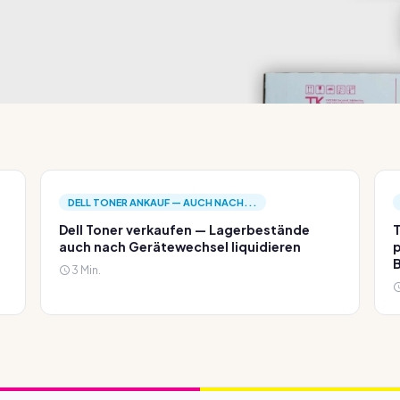
DELL TONER ANKAUF — AUCH NACH...
Dell Toner verkaufen — Lagerbestände
T
auch nach Gerätewechsel liquidieren
p
3 Min.