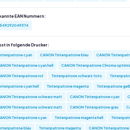
kannte EAN Nummern:
549292049374
sst in folgende Drucker:
intenpatrone cyan
CANON Tintenpatrone blau
CANON Tintenpatr
ANON Tintenpatrone cyan hell
CANON Tintenpatrone Chroma optimi
ANON Tintenpatrone rot
Tintenpatrone schwarz foto
Tintenpatr
intenpatrone cyan hell
Tintenpatrone magenta
Tintenpatrone gel
ANON Tintenpatrone schwarz matt
CANON Tintenpatrone cyan
C
ANON Tintenpatrone schwarz matt
CANON Tintenpatrone grau
C
ANON Tintenpatrone cyan
Tintenpatrone magenta hell
Tintenpatr
intenpatrone blau
Tintenpatrone magenta
CANON Tintenpatrone 