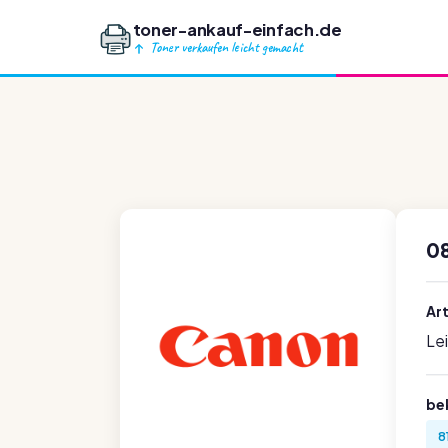
toner-ankauf-einfach.de
Toner verkaufen leicht gemacht
0
Ar
Le
be
8