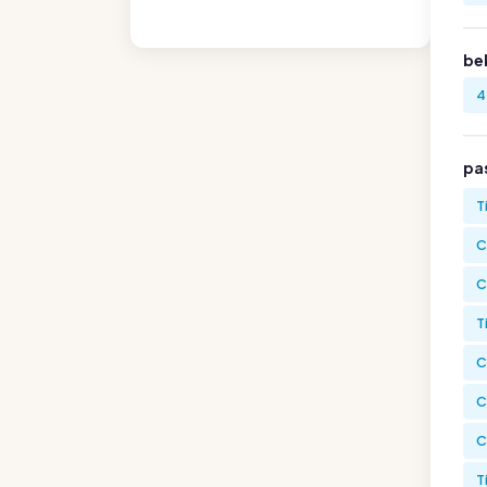
be
4
pa
T
C
C
T
C
C
C
T