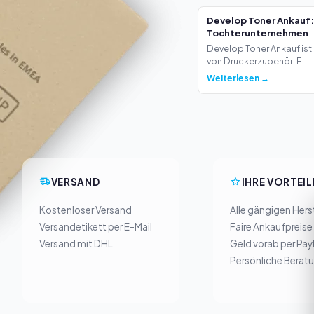
Develop Toner Ankauf:
Tochterunternehmen
Develop Toner Ankauf ist 
von Druckerzubehör. E...
Weiterlesen →
VERSAND
IHRE VORTEIL
Kostenloser Versand
Alle gängigen Herst
Versandetikett per E-Mail
Faire Ankaufpreise
Versand mit DHL
Geld vorab per Pay
Persönliche Berat