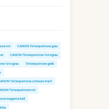
one rot
CANON Tintenpatrone grau
zer
CANON Tintenpatrone fotograu
one fotograu
Tintenpatrone gelb
b
ANON Tintenpatrone schwarz matt
ANON Tintenpatrone rot
one magenta hell
blau