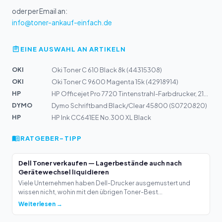
oder per Email an:
info@toner-ankauf-einfach.de
EINE AUSWAHL AN ARTIKELN
OKI
Oki Toner C 610 Black 8k (44315308)
OKI
Oki Toner C 9600 Magenta 15k (42918914)
HP
HP Officejet Pro 7720 Tintenstrahl-Farbdrucker, 216 x 3...
DYMO
Dymo Schriftband Black/Clear 45800 (S0720820)
HP
HP Ink CC641EE No.300 XL Black
RATGEBER-TIPP
Dell Toner verkaufen — Lagerbestände auch nach
Gerätewechsel liquidieren
Viele Unternehmen haben Dell-Drucker ausgemustert und
wissen nicht, wohin mit den übrigen Toner-Best...
Weiterlesen →