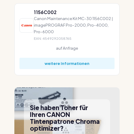
1156C002
Canon Maintenance Kit MC-30 1156C002 |
imagePROGRAF Pro-2000, Pro-4000,
Pro-6000
EAN: 4549292058765
auf Anfrage
weitere Informationen
Sie haben Toner für
Ihren CANON
Tintenpatrone Chroma
optimizer?