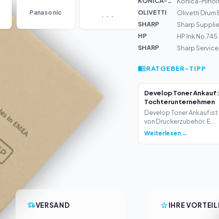
KONICA-MIN...
Konica-Minolt
...
OLIVETTI
Panasonic
Olivetti Drum
SHARP
Sharp Supplie
HP
HP Ink No.74
SHARP
Sharp Service
RATGEBER-TIPP
Develop Toner Ankauf:
Tochterunternehmen
Develop Toner Ankauf ist 
von Druckerzubehör. E...
Weiterlesen →
VERSAND
IHRE VORTEIL