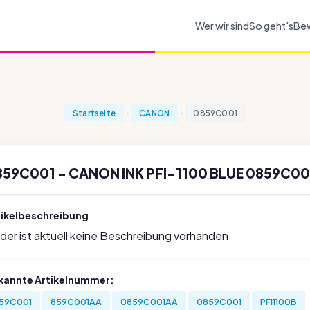
Wer wir sind
So geht's
Be
Startseite
CANON
0859C001
859C001 - CANON INK PFI-1100 BLUE 0859C00
tikelbeschreibung
ider ist aktuell keine Beschreibung vorhanden
kannte Artikelnummer:
59C001
859C001AA
0859C001AA
0859C001
PFI1100B