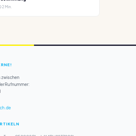
2 Min.
ERNE!
s zwischen
 der Rufnummer:
1
ch.de
ARTIKELN