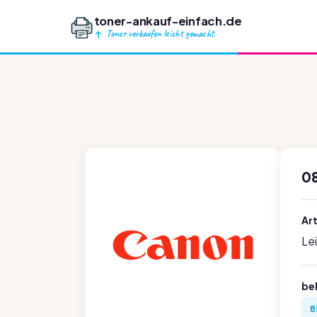
toner-ankauf-einfach.de
Toner verkaufen leicht gemacht
0
Ar
Le
be
8