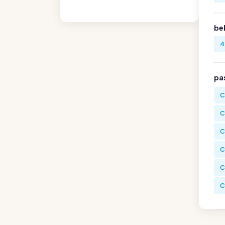
be
4
pa
C
C
C
C
C
C