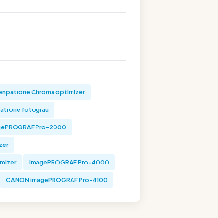
npatrone Chroma optimizer
atrone fotograu
gePROGRAF Pro-2000
zer
mizer
imagePROGRAF Pro-4000
CANON imagePROGRAF Pro-4100