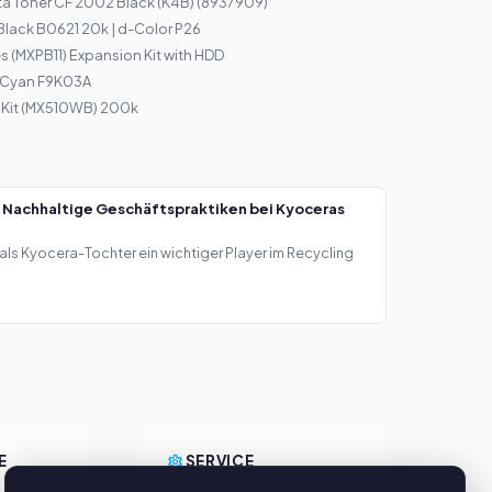
a Toner CF 2002 Black (K4B) (8937909)
 Black B0621 20k | d-Color P26
s (MXPB11) Expansion Kit with HDD
5 Cyan F9K03A
 Kit (MX510WB) 200k
 Nachhaltige Geschäftspraktiken bei Kyoceras
als Kyocera-Tochter ein wichtiger Player im Recycling
E
SERVICE