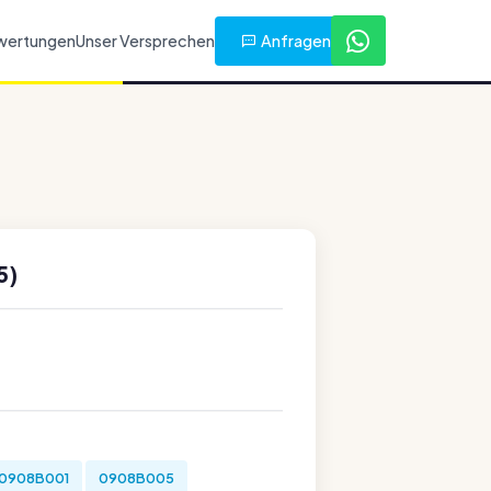
Anfragen
wertungen
Unser Versprechen
5)
0908B001
0908B005