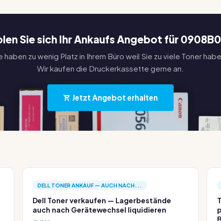
len Sie sich Ihr Ankaufs Angebot für 0908B
e haben zu wenig Platz in Ihrem Büro weil Sie zu viele Toner hab
Wir kaufen die Druckerkassette gerne an.
Jetzt Angebot erhalten
DELL TONER ANKAUF — AUCH NACH...
Dell Toner verkaufen — Lagerbestände
T
auch nach Gerätewechsel liquidieren
p