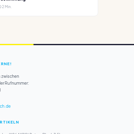
2 Min.
ERNE!
s zwischen
 der Rufnummer:
1
ch.de
ARTIKELN