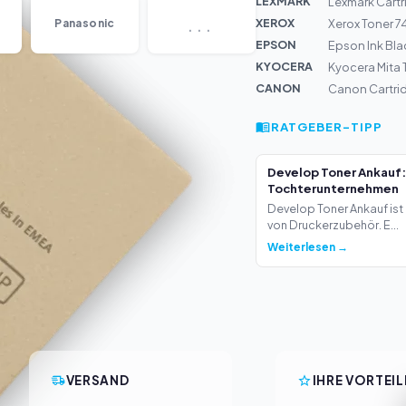
LEXMARK
Lexmark Cartr
...
XEROX
Panasonic
Xerox Toner 
EPSON
Epson Ink Bla
KYOCERA
Kyocera Mita
CANON
Canon Cartri
RATGEBER-TIPP
Develop Toner Ankauf:
Tochterunternehmen
Develop Toner Ankauf ist 
von Druckerzubehör. E...
Weiterlesen →
VERSAND
IHRE VORTEIL