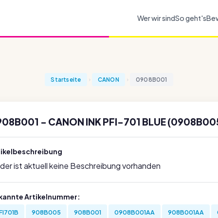
Wer wir sind
So geht's
Be
Startseite
CANON
0908B001
908B001 - CANON INK PFI-701 BLUE (0908B00
tikelbeschreibung
ider ist aktuell keine Beschreibung vorhanden
kannte Artikelnummer:
FI701B
908B005
908B001
0908B001AA
908B001AA