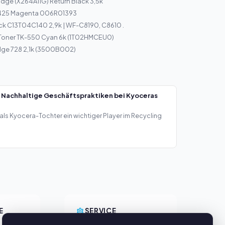
idge (X264A11G) Return Black 3,5k
7425 Magenta 006R01393
ck C13T04C140 2,9k | WF-C8190, C8610 .
 Toner TK-550 Cyan 6k (1T02HMCEU0)
dge 728 2,1k (3500B002)
 Nachhaltige Geschäftspraktiken bei Kyoceras
als Kyocera-Tochter ein wichtiger Player im Recycling
E
SERVICE