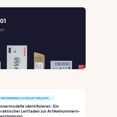
001
en?
WIE ERKENNE ICH DIE ARTIKELNUM...
onermodelle identifizieren: Ein
raktischer Leitfaden zur Artikelnummern-
Bestimmung