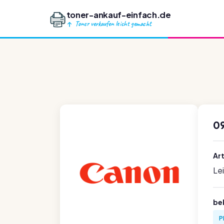
toner-ankauf-einfach.de
Toner verkaufen leicht gemacht
0
Ar
Le
be
P