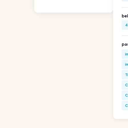
be
4
pa
i
i
T
C
C
C