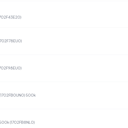
(1702F43E20)
(1702F78EU0)
(1702F98EU0)
 (1702FB0UN0) 500k
 500k (1702FB8NL0)