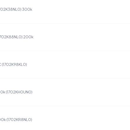
(1702K38NL0) 300k
(1702K88NL0) 200k
C (1702K98KL0)
150k (1702KH0UN0)
500k (1702KR8NL0)