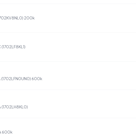
(1702KV8NL0) 200k
 (1702LF8KL1)
A (1702LFN0UN0) 600k
A (1702LH8KL0)
A 600k