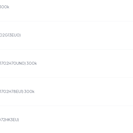
 300k
1702G13EU0)
 (1702H70UN0) 300k
 (1702H78EU1) 300k
(072HK3EU)