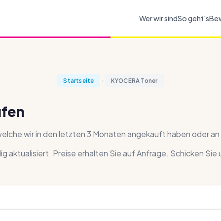
Wer wir sind
So geht's
Be
Startseite
KYOCERA Toner
ufen
elche wir in den letzten 3 Monaten angekauft haben oder an
ndig aktualisiert. Preise erhalten Sie auf Anfrage. Schicken Sie