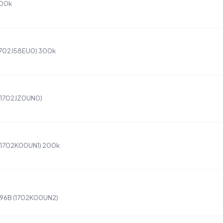
300k
(1702J58EU0) 300k
 (1702JZ0UN0)
 (1702K00UN1) 200k
-896B (1702K00UN2)