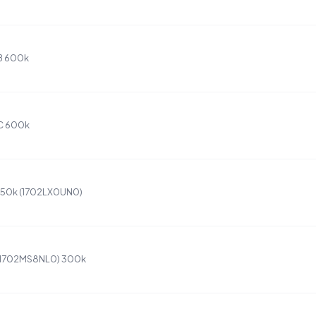
B 600k
C 600k
 150k (1702LX0UN0)
 (1702MS8NL0) 300k