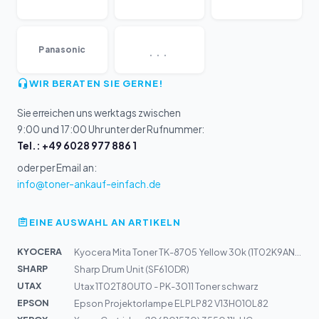
...
Panasonic
WIR BERATEN SIE GERNE!
Sie erreichen uns werktags zwischen
9:00 und 17:00 Uhr unter der Rufnummer:
Tel.: +49 6028 977 886 1
oder per Email an:
info@toner-ankauf-einfach.de
EINE AUSWAHL AN ARTIKELN
KYOCERA
Kyocera Mita Toner TK-8705 Yellow 30k (1T02K9ANL0)
SHARP
Sharp Drum Unit (SF610DR)
UTAX
Utax 1T02T80UT0 - PK-3011 Toner schwarz
EPSON
Epson Projektorlampe ELPLP82 V13H010L82