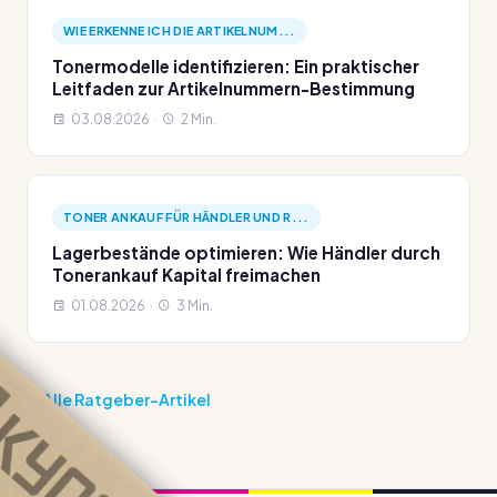
WIE ERKENNE ICH DIE ARTIKELNUM...
Tonermodelle identifizieren: Ein praktischer
Leitfaden zur Artikelnummern-Bestimmung
03.08.2026 ·
2 Min.
TONER ANKAUF FÜR HÄNDLER UND R...
Lagerbestände optimieren: Wie Händler durch
Tonerankauf Kapital freimachen
01.08.2026 ·
3 Min.
Alle Ratgeber-Artikel