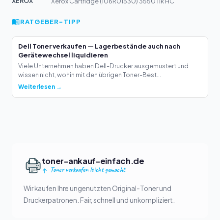
XEROX
Xerox Cartridge (106R01530) 3550 11k HC
RATGEBER-TIPP
Dell Toner verkaufen — Lagerbestände auch nach
Gerätewechsel liquidieren
Viele Unternehmen haben Dell-Drucker ausgemustert und
wissen nicht, wohin mit den übrigen Toner-Best...
Weiterlesen →
toner-ankauf-einfach.de
Toner verkaufen leicht gemacht
Wir kaufen Ihre ungenutzten Original-Toner und
Druckerpatronen. Fair, schnell und unkompliziert.