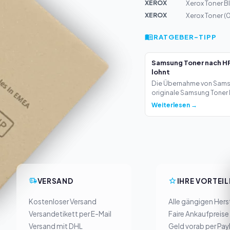
XEROX
Xerox Toner Bl
XEROX
Xerox Toner 
RATGEBER-TIPP
Samsung Toner nach HP
lohnt
Die Übernahme von Samsu
originale Samsung Toner b
Weiterlesen →
VERSAND
IHRE VORTEIL
Kostenloser Versand
Alle gängigen Herst
Versandetikett per E-Mail
Faire Ankaufpreise
Versand mit DHL
Geld vorab per Pay