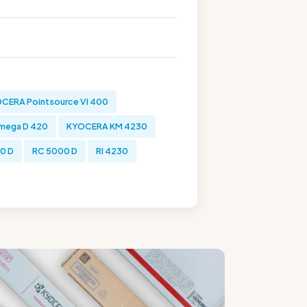
CERA Pointsource VI 400
mega D 420
KYOCERA KM 4230
0 D
RC 5000 D
RI 4230