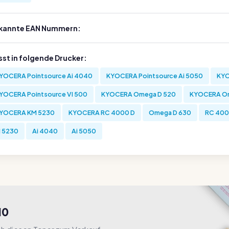
kannte EAN Nummern:
sst in folgende Drucker:
YOCERA Pointsource Ai 4040
KYOCERA Pointsource Ai 5050
KYO
YOCERA Pointsource VI 500
KYOCERA Omega D 520
KYOCERA O
YOCERA KM 5230
KYOCERA RC 4000 D
Omega D 630
RC 400
I 5230
Ai 4040
Ai 5050
10