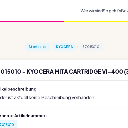
Wer wir sind
So geht's
Be
Startseite
KYOCERA
37015010
7015010 - KYOCERA MITA CARTRIDGE VI-400 (
tikelbeschreibung
ider ist aktuell keine Beschreibung vorhanden
kannte Artikelnummer:
7015010