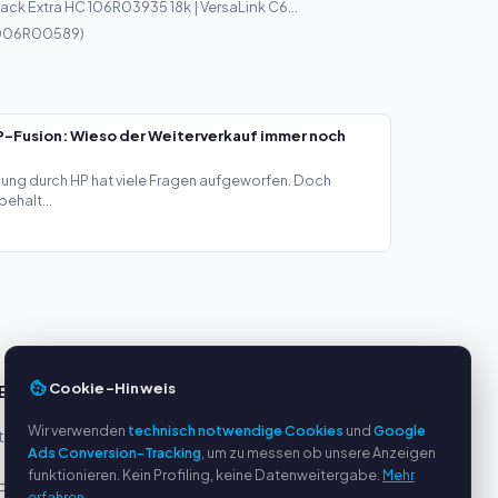
ack Extra HC 106R03935 18k | VersaLink C6...
(006R00589)
-Fusion: Wieso der Weiterverkauf immer noch
ng durch HP hat viele Fragen aufgeworfen. Doch
ehalt...
Cookie-Hinweis
E
SERVICE
Wir verwenden
technisch notwendige Cookies
und
Google
eller
Über uns
Ads Conversion-Tracking
, um zu messen ob unsere Anzeigen
Datenschutzerklärung
funktionieren. Kein Profiling, keine Datenweitergabe.
Mehr
Pal
Impressum
erfahren