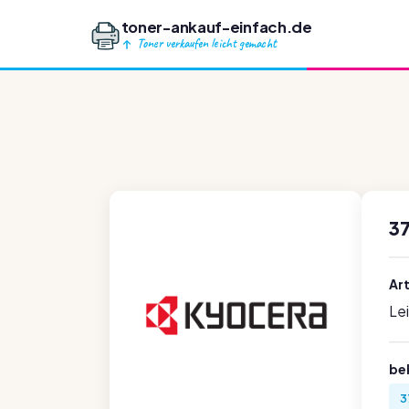
toner-ankauf-einfach.de
Toner verkaufen leicht gemacht
3
Ar
Le
be
3