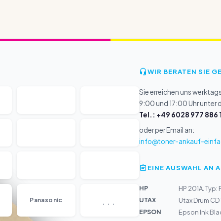
WIR BERATEN SIE G
Sie erreichen uns werktag
9:00 und 17:00 Uhr unter
Tel.: +49 6028 977 886 
oder per Email an:
info@toner-ankauf-einfa
EINE AUSWAHL AN 
HP
HP 201A. Typ: 
...
UTAX
Panasonic
Utax Drum CD
EPSON
Epson Ink Bla