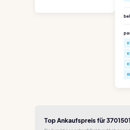
be
pa
K
K
K
R
Top Ankaufspreis für 370150