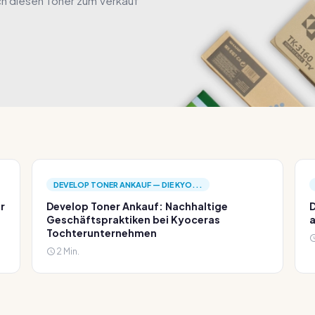
ch diesen Toner zum Verkauf
DEVELOP TONER ANKAUF — DIE KYO...
r
Develop Toner Ankauf: Nachhaltige
D
Geschäftspraktiken bei Kyoceras
a
Tochterunternehmen
2 Min.