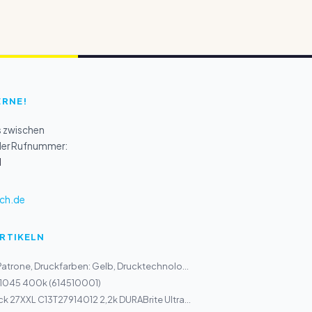
ERNE!
s zwischen
 der Rufnummer:
1
ch.de
ARTIKELN
Patrone, Druckfarben: Gelb, Drucktechnolo...
 1045 400k (614510001)
ck 27XXL C13T27914012 2,2k DURABrite Ultra...